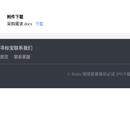
附件下载
采购需求.docx
下载
寻标宝
联系我们
首页
联系客服
© Baidu
使用爱番番前必读
沪ICP备
NEW
HOT