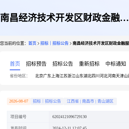
南昌经济技术开发区财政金融服
您当前的位置：
首页
招标｜招标公告
南昌经济技术开发区财政金融服
务中心关于激光打印机1件的竞
首页
招标预告
招标公告
重新招标
中标通知
省份地区：
北京
广东
上海
江苏
浙江
山东
湖北
四川
河北
河南
天津
山
价采购
2026-08-07
招标｜招标公告
江西省
|
南昌市
|
青山湖区
项目编号
62024121096729130
发布时间
2024-12-11 12:07:45