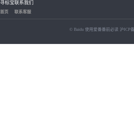
寻标宝
联系我们
首页
联系客服
© Baidu
使用爱番番前必读
沪ICP备
NEW
HOT
暂时没有搜索结果…