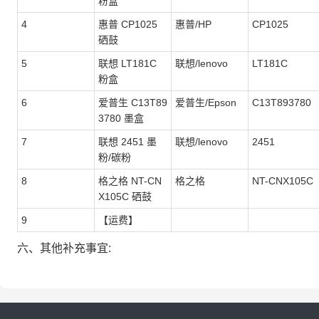
粉盒
4
惠普 CP1025
惠普/HP
CP1025
硒鼓
5
联想 LT181C
联想/lenovo
LT181C
粉盒
6
爱普生 C13T89
爱普生/Epson
C13T893780
3780 墨盒
7
联想 2451 墨
联想/lenovo
2451
粉/碳粉
8
格之格 NT-CN
格之格
NT-CNX105C
X105C 硒鼓
9
【运费】
六、其他补充事宜: