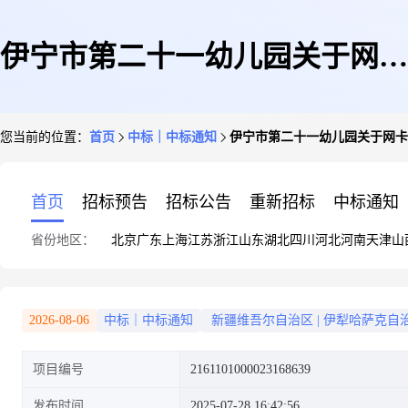
伊宁市第二十一幼儿园关于网卡
您当前的位置：
首页
中标｜中标通知
伊宁市第二十一幼儿园关于网卡
的网上超市采购项目成交公告
首页
招标预告
招标公告
重新招标
中标通知
省份地区：
北京
广东
上海
江苏
浙江
山东
湖北
四川
河北
河南
天津
山
2026-08-06
中标｜中标通知
新疆维吾尔自治区
|
伊犁哈萨克自
项目编号
2161101000023168639
发布时间
2025-07-28 16:42:56