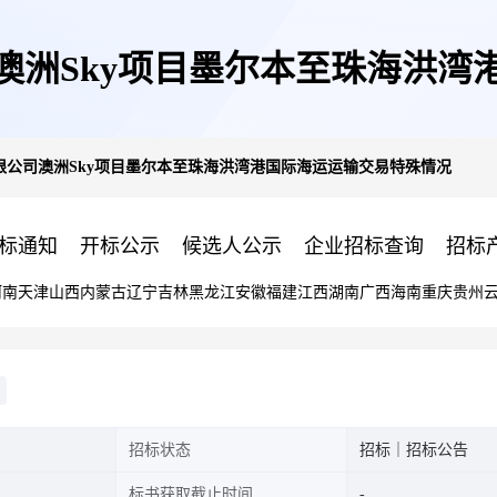
澳洲Sky项目墨尔本至珠海洪湾
限公司澳洲Sky项目墨尔本至珠海洪湾港国际海运运输交易特殊情况
标通知
开标公示
候选人公示
企业招标查询
招标
河南
天津
山西
内蒙古
辽宁
吉林
黑龙江
安徽
福建
江西
湖南
广西
海南
重庆
贵州
招标状态
招标｜招标公告
标书获取截止时间