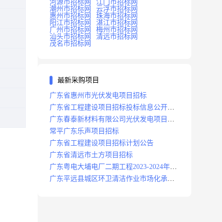
河源市招标网
江门市招标网
潮州市招标网
云浮市招标网
惠州市招标网
珠海市招标网
阳江市招标网
湛江市招标网
广州市招标网
梅州市招标网
汕头市招标网
清远市招标网
茂名市招标网
最新采购项目
广东省惠州市光伏发电项目招标
广东省工程建设项目招标投标信息公开目
录
广东春泰新材料有限公司光伏发电项目招
标
常平广东乐声项目招标
广东省工程建设项目招标计划公告
广东省清远市土方项目招标
广东粤电大埔电厂二期工程2023-2024年度
安保服务项目招标公告
广东平远县城区环卫清洁作业市场化承包
项目招标中标候选人公示