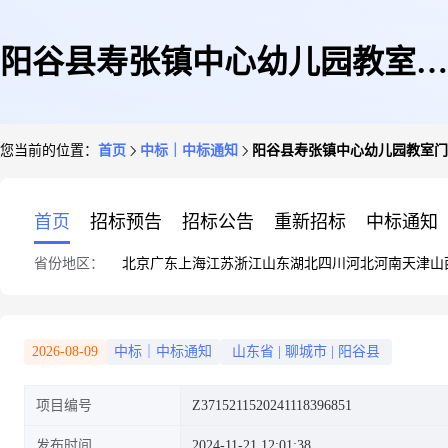
阳谷县寿张镇中心幼儿园教室门
您当前的位置：
首页
中标｜中标通知
阳谷县寿张镇中心幼儿园教室门
网上商城超市直购成交结果公告
首页
招标预告
招标公告
重新招标
中标通知
省份地区：
北京
广东
上海
江苏
浙江
山东
湖北
四川
河北
河南
天津
山
2026-08-09
中标｜中标通知
山东省
|
聊城市
|
阳谷县
项目编号
Z3715211520241118396851
发布时间
2024-11-21 12:01:38