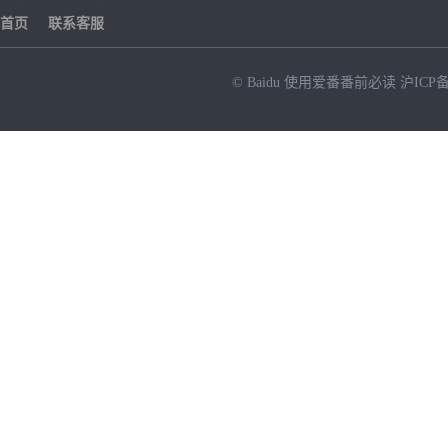
首页
联系客服
© Baidu
使用爱番番前必读
沪ICP备
NEW
HOT
暂时没有搜索结果…