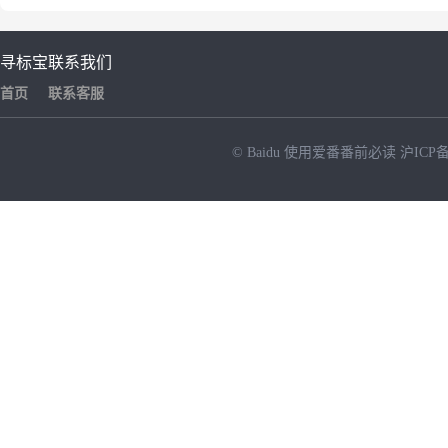
寻标宝
联系我们
首页
联系客服
© Baidu
使用爱番番前必读
沪ICP备
NEW
HOT
暂时没有搜索结果…