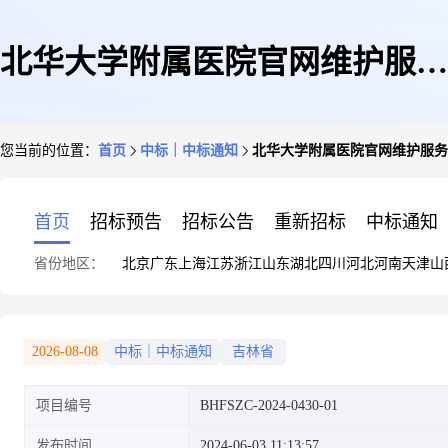
北华大学附属医院官网维护服务
您当前的位置：
首页
中标｜中标通知
北华大学附属医院官网维护服务
采购项目(三次)询价结果公示
首页
招标预告
招标公告
重新招标
中标通知
省份地区：
北京
广东
上海
江苏
浙江
山东
湖北
四川
河北
河南
天津
山
2026-08-08
中标｜中标通知
吉林省
项目编号
BHFSZC-2024-0430-01
发布时间
2024-06-03 11:13:57