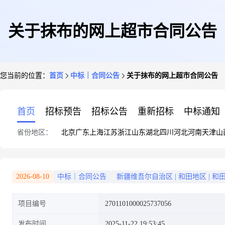
关于抹布的网上超市合同公告
您当前的位置：
首页
中标｜合同公告
关于抹布的网上超市合同公告
首页
招标预告
招标公告
重新招标
中标通知
省份地区：
北京
广东
上海
江苏
浙江
山东
湖北
四川
河北
河南
天津
山
2026-08-10
中标｜合同公告
新疆维吾尔自治区
|
和田地区
|
和
项目编号
2701101000025737056
发布时间
2025-11-22 19:53:45