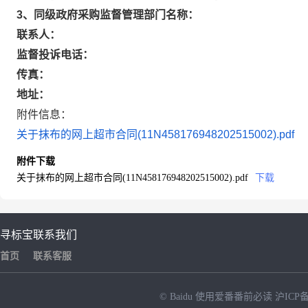
3、同级政府采购监督管理部门名称：
联系人：
监督投诉电话：
传真：
地址：
附件信息：
关于抹布的网上超市合同(11N458176948202515002).pdf
附件下载
关于抹布的网上超市合同(11N458176948202515002).pdf
下载
寻标宝
联系我们
首页
联系客服
© Baidu
使用爱番番前必读
沪ICP备