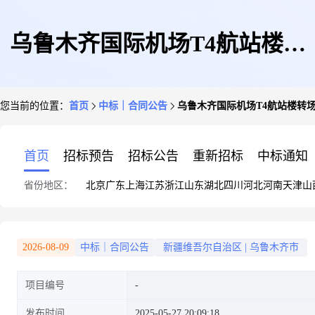
乌鲁木齐国际机场T4航站楼转
您当前的位置：
首页
中标｜合同公告
乌鲁木齐国际机场T4航站楼转
场试运行沿线城市快速路标志标
首页
招标预告
招标公告
重新招标
中标通知
省份地区：
北京
广东
上海
江苏
浙江
山东
湖北
四川
河北
河南
天津
山
牌更新完善项目施工
2026-08-09
中标｜合同公告
新疆维吾尔自治区
|
乌鲁木齐市
项目编号
发布时间
2025-05-27 20:09:18