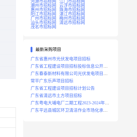
河源市招标网
江门市招标网
潮州市招标网
云浮市招标网
惠州市招标网
珠海市招标网
阳江市招标网
湛江市招标网
广州市招标网
梅州市招标网
汕头市招标网
清远市招标网
茂名市招标网
最新采购项目
广东省惠州市光伏发电项目招标
广东省工程建设项目招标投标信息公开目
录
广东春泰新材料有限公司光伏发电项目招
标
常平广东乐声项目招标
广东省工程建设项目招标计划公告
广东省清远市土方项目招标
广东粤电大埔电厂二期工程2023-2024年度
安保服务项目招标公告
广东平远县城区环卫清洁作业市场化承包
项目招标中标候选人公示