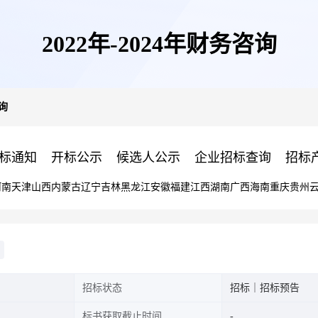
2022年-2024年财务咨询
咨询
标通知
开标公示
候选人公示
企业招标查询
招标
河南
天津
山西
内蒙古
辽宁
吉林
黑龙江
安徽
福建
江西
湖南
广西
海南
重庆
贵州
招标状态
招标｜招标预告
标书获取截止时间