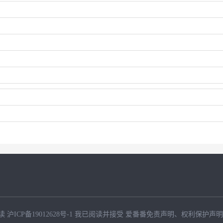
读
沪ICP备19012628号-1
我已阅读并接受
爱番番免责声明
、
权利保护声明