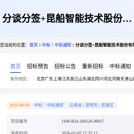
分谈分签+昆船智能技术股份有
您当前的位置：
首页
中标｜中标通知
分谈分签+昆船智能技术股份有限公司+
限公司+1100-B24-260126-00017
首页
招标预告
招标公告
重新招标
中标通知
省份地区：
北京
广东
上海
江苏
浙江
山东
湖北
四川
河北
河南
天津
山
的询价书的询价结果
2026-08-08
中标｜中标通知
云南省
|
昆明市
|
官渡区
项目编号
1100-B24-260126-00017
发布时间
2026-02-05 17:37:12