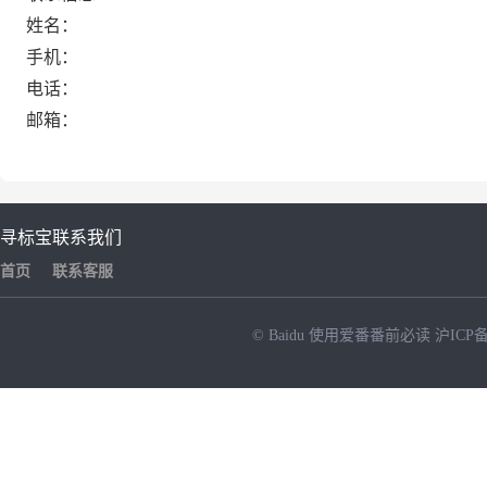
姓名：
手机：
电话：
邮箱：
寻标宝
联系我们
首页
联系客服
© Baidu
使用爱番番前必读
沪ICP备
NEW
HOT