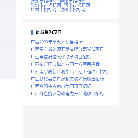
贺州市招标网
柳州市招标网
防城港市招标网
河池市招标网
桂林市招标网
钦州市招标网
最新采购项目
广西2023年旱改水项目招标
广西昊升新能源开发有限公司光伏项目招
标
广西电信局信息化改革项目招标
广西良兴区庆海产业园土方项目招标
广西南宁高新区利华路二期工程项目招标
广西扶绥县农户屋顶安装光伏项目招标公
告
广西宾阳生态南山陵园项目招标
广西绿色能源零碳电力产业链项目招标