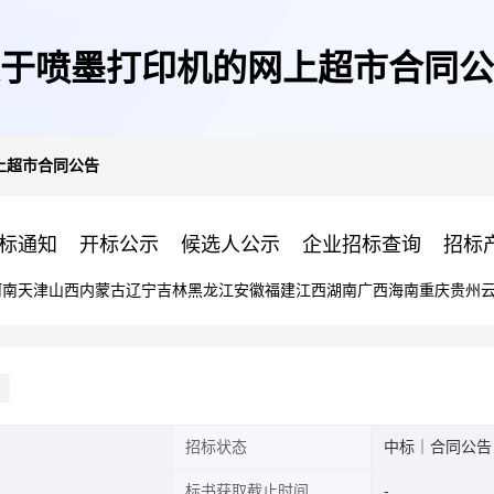
于喷墨打印机的网上超市合同公
上超市合同公告
标通知
开标公示
候选人公示
企业招标查询
招标
河南
天津
山西
内蒙古
辽宁
吉林
黑龙江
安徽
福建
江西
湖南
广西
海南
重庆
贵州
招标状态
中标｜合同公告
标书获取截止时间