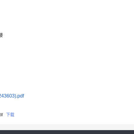
楼
603).pdf
df
下载