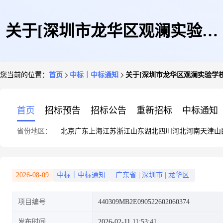
关于[深圳市龙华区观澜实验学
您当前的位置：
首页
中标｜中标通知
关于[深圳市龙华区观澜实验学校
校2026年A、B、C栋教学楼饮
首页
招标预告
招标公告
重新招标
中标通知
省份地区：
北京
广东
上海
江苏
浙江
山东
湖北
四川
河北
河南
天津
山
水机水质检测项目]中选结果的
2026-08-09
中标｜中标通知
广东省
|
深圳市
|
龙华区
项目编号
440309MB2E090522602060374
公告
发布时间
2026-02-11 11:53:41