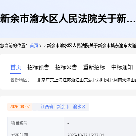
新余市渝水区人民法院关于新余
您当前的位置：
首页
新余市渝水区人民法院关于新余市城东渝东大道32
市城东渝东大道3208号广城建材
首页
招标预告
招标公告
重新招标
中标通知
省份地区：
北京
广东
上海
江苏
浙江
山东
湖北
四川
河北
河南
天津
山
家居博览中心1栋二期1090(第二
2026-08-07
江西省
|
新余市
|
渝水区
项目编号
次拍卖)的公告(二次)
发布时间
2025-10-22 16:22:04