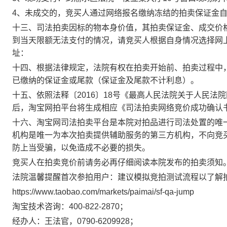
4、
未成交的，
竞买人通过网络报名缴纳
冻结的
拍卖保证金
十
三
、司法
拍卖
因标的物本身价值，其
拍卖保证金
、成交价
到当天限额无法支付的情况，请竞买人根据自身情况选择网
址：
十四、
根据法律规定，法院有权在拍卖开始前、拍卖过程中
已缴纳的保证金或尾款（保证金及尾款不计利息）。
十
五
、
依照
法释〔
2016〕18号
《
最高人民法院关于人民法院
后，淘宝网拍平台将生成相应《司法拍卖网络竞价成功确认
十
六
、淘宝网司法
拍卖
平台是本院对拍品进行司法处置的唯
机构
是唯一为本次拍卖提供辅助服务的第三方机构，不向竞
防上当受骗，以免造成不必要的损失。
竞买人在拍卖竞价前请务必再仔细阅读本院发布的拍卖须知
法院温馨提醒首次参拍用户：建议模拟竞拍测试流程以了解
https://www.taobao.com/markets/paimai/sf-qa-jump
淘宝技术咨询：
400-822-2870
；
经办人：
王
法官，
0790-
6209928
；