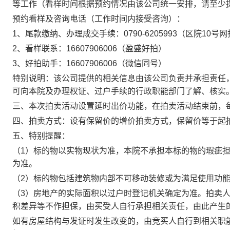
等工作（看样时间根据
预约
情况由该公司统一安排，
请至少
预约看样及咨询电话（工作时间内接受咨询）：
1、尾款缴纳、办理成交手续：0790-6205993
（
区院
10号
网
2、看样联系：
16607906006
（
盈盛好拍
）
3、好拍助手：16607906006（微信同号）
特别说明：该公司提供的相关信息由该公司负责并承担责任
可向本院及办理权证、过户手续的行政职能部门了解、核实
三、本次拍卖活动设置延时出价功能，在拍卖活动结束前，
四、拍
卖方式：
设有保留价的增价拍卖方式，
保留价等于起
五
、
特别提醒：
（
1）
标的物以实物现状为准，本院不承担本标的物的瑕疵
为准。
（
2）标的物包括建筑物内部不可移动装修或为满足使用功
（
3）
房地产的实际面积以过户时登记机关确定为准。拍卖
积差异等不作担保，由买受人自行承担相关责任，由此产生
如有房屋结构与发证时发生改变的，由竞买人自行到相关职