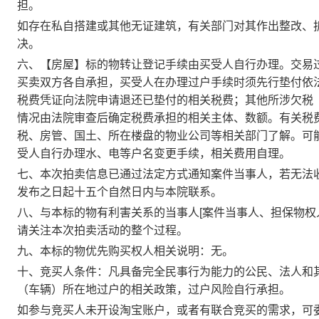
担。
如存在私自搭建或其他无证建筑，有关部门对其作出整改、
决。
六
、
【房屋】
标的物转让登记手续由买受人自行办理。
交易
买卖双方各自
承担
，买受人在办理过户手续时须先行垫付依
税费凭证向法院申请退还已垫付的相关税费
；
其他所涉欠税
情况由法院审查后确定税费承担的相关主体、数额。
有关税
税、房管、国土、所在楼盘的物业公司等相关部门了解。
可
受人自行办理水、电等户名变更手续，相关费用自理。
七
、
本次拍卖信息已通过法定方式通知案件当事人，若无法
发布之日起十五个自然日内
与本院联系。
八
、
与本标的物有利害关系的当事人
[案件当事人、担保物权
请关注本次拍卖活动的整个过程。
九、
本标的物优先购买权人相关说明：
无。
十、
竞买人条件：
凡具备完全民事行为能力的公民、法人和
（车辆）
所在地过户的相关政策，过户风险自行承担。
如参与竞买人未开设淘宝账户，
或者有联合竞买的需求，
可