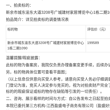
一、拍卖标的：
新余市城东渝东大道
3208号广城建材家居博览中心1栋二期10
拍品简介：
详见拍卖标的调查情况表
标的物
评估价
（元）
新余市城东渝东大道3208号广城建材家居博览中心
199589
1栋二期1090
温馨提醒
/瑕疵披露：
此标的物为备案房，我院仅负责办理备案变更手续，后续办
另，标的物具体位置可查看平面图；
（以上信息仅供意向买受人参考，请意向买受人务必仔细调
门登记为准，竞买人决定参与竞买的，视为对拍卖财产完全
标的的瑕疵保证或标的物存在缺陷等引发的一切责任）。
二、咨询、展示看样的时间与方式：
自
公告发布之日起至拍
本院已委托第三方机构
-
江西盈盛电子商务有限公司（盈盛好