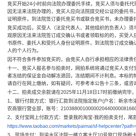
竞买开始
24小时
前向法院办理委托手续
，
竞买人须与委托代
因无法来法院
办理的
，
竞买
人应向法院提交经公证的委托书
证明原件，到法院签订
委托竞买书或联合竞买书
，
未办理委
竞买成功后，买受人（法定代表人、其他组织的负责人）须
观原因无法来法院签订成交确认书或者领取标的的，买受人
书原件、委托人和受托人身份证明原件，到法院签订成交确
人的个人行为。
因不符合条件参加竞买的，由竞买人自行承担相应的法律责
十一
、
竞买人报名参与拍卖时，网拍
系统将
通过
竞买人支付
者
冻结
的
保证金
自动
解冻退回
，冻结期间不计利息。本标的
请自行在网上缴纳，如有疑问，可参考本公告十三条，或咨
十二、拍卖成交余款
请
在
2025
年
11
月
18
日
17时
前
缴纳完毕
1、银行付款方式：银行汇款到法院指定账户(户名：
新余市
农商银行营业部
，账号：
21038800100000204400000
8166
2、支付宝网上付款方式：登录我的淘宝-我的拍卖支付，
尾
https://www.taobao.com/markets/paimai/sf-helpcenter?path
3、现场支付：到渝水区法院一楼立案大厅
10号
窗口现场刷