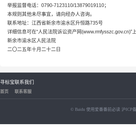
举报
监督电话：
0790-7123110/13879019110
；
本规则其他未尽事宜，请向经办人咨询。
联系地址：江西省
新余市渝水区升恒路
735
号
详细信息可在
“人民法院诉讼资产
网
(www.rmfysszc.gov.cn
新余市渝水区人民法院
二〇二
五年十月二十二
日
寻标宝
联系我们
首页
联系客服
© Baidu
使用爱番番前必读
沪ICP备
NEW
HOT