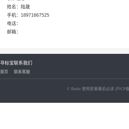
姓名：陆晟
手机：18971667525
电话：
邮箱：
寻标宝
联系我们
首页
联系客服
© Baidu
使用爱番番前必读
沪ICP备
NEW
HOT