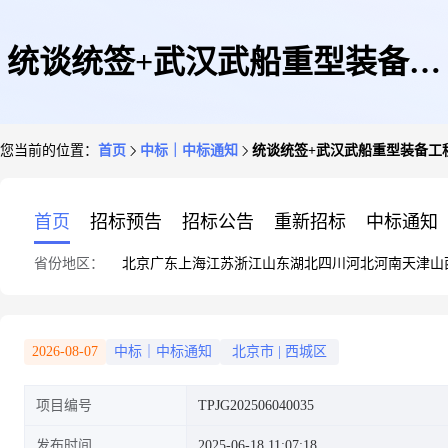
统谈统签+武汉武船重型装备工
您当前的位置：
首页
中标｜中标通知
统谈统签+武汉武船重型装备工
程有限责任公司+卷板的询价书
首页
招标预告
招标公告
重新招标
中标通知
省份地区：
北京
广东
上海
江苏
浙江
山东
湖北
四川
河北
河南
天津
山
的询价结果
2026-08-07
中标｜中标通知
北京市
|
西城区
项目编号
TPJG202506040035
发布时间
2025-06-18 11:07:18