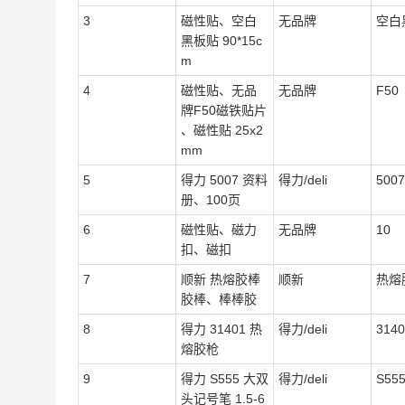
3
磁性贴、空白
无品牌
空白
黑板贴 90*15c
m
4
磁性贴、无品
无品牌
F50
牌F50磁铁贴片
、磁性贴 25x2
mm
5
得力 5007 资料
得力/deli
5007
册、100页
6
磁性贴、磁力
无品牌
10
扣、磁扣
7
顺新 热熔胶棒
顺新
热熔
胶棒、棒棒胶
8
得力 31401 热
得力/deli
3140
熔胶枪
9
得力 S555 大双
得力/deli
S55
头记号笔 1.5-6