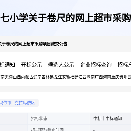
七小学关于卷尺的网上超市采购
关于卷尺的网上超市采购项目成交公告
标通知
开标公示
候选人公示
企业招标查询
招标
河南
天津
山西
内蒙古
辽宁
吉林
黑龙江
安徽
福建
江西
湖南
广西
海南
重庆
贵州
玛依市
|
克拉玛依区
招标状态
中标｜中标通知
标书获取截止时间