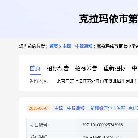
克拉玛依市第
您当前的位置：
首页
中标｜中标通知
克拉玛依市第七小学
首页
招标预告
招标公告
重新招标
中
省份地区：
北京
广东
上海
江苏
浙江
山东
湖北
四川
河北
2026-08-07
中标｜中标通知
新疆维吾尔自治区
|
克拉
项目编号
2971101000025343038
发布时间
2025-11-09 15:38:57