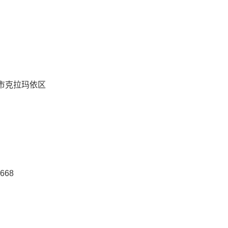
市克拉玛依区
668