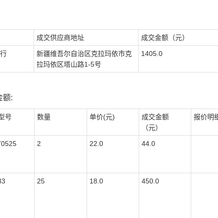
成交供应商地址
成交金额（元）
行
新疆维吾尔自治区克拉玛依市克
1405.0
拉玛依区塔山路1-5号
额:
型号
数量
单价(元)
成交金额
报价明
（元）
70525
2
22.0
44.0
83
25
18.0
450.0