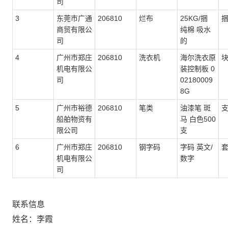
司
3
东莞市广通
206810
烂布
25KG/捆
商贸有限公
纯棉 吸水
司
的
4
广州市郑庄
206810
洗衣机
海尔洗衣原
机电有限公
装控制板 0
司
02180009
8G
5
广州市裕德
206810
笔类
油漆笔 斑
船舶物资有
马 白色500
限公司
支
6
广州市郑庄
206810
钢字码
字码 英文/
机电有限公
数字
司
联系信息
姓名：李霞