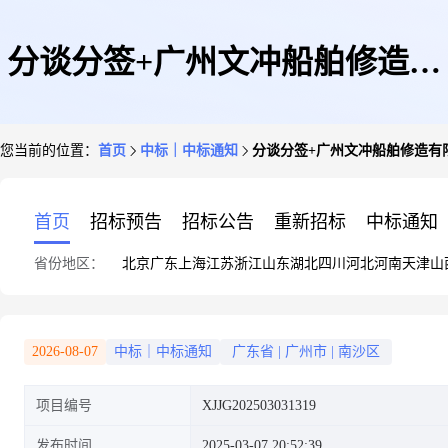
分谈分签+广州文冲船舶修造有
您当前的位置：
首页
中标｜中标通知
分谈分签+广州文冲船舶修造有限
限公司+干冰/白碎布/烂布/洗衣
首页
招标预告
招标公告
重新招标
中标通知
省份地区：
北京
广东
上海
江苏
浙江
山东
湖北
四川
河北
河南
天津
山
机配件/笔类/钢字码6项的询价
2026-08-07
中标｜中标通知
广东省
|
广州市
|
南沙区
项目编号
XJJG202503031319
书的询价结果
发布时间
2025-03-07 20:52:39