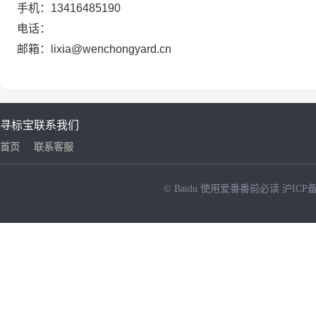
手机：13416485190
电话：
邮箱：lixia@wenchongyard.cn
寻标宝
联系我们
首页
联系客服
© Baidu
使用爱番番前必读
沪ICP备
NEW
HOT