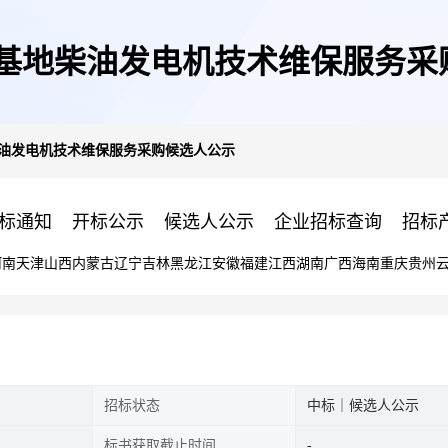
025年基地柴油发电机技术维保服务
基地柴油发电机技术维保服务采购候选人公示
标通知
开标公示
候选人公示
企业招标查询
招标
河南
天津
山西
内蒙古
辽宁
吉林
黑龙江
安徽
福建
江西
湖南
广西
海南
重庆
贵州
招标状态
中标｜候选人公示
标书获取截止时间