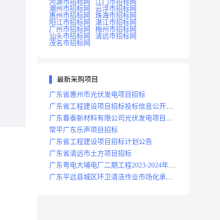
河源市招标网
江门市招标网
潮州市招标网
云浮市招标网
惠州市招标网
珠海市招标网
阳江市招标网
湛江市招标网
广州市招标网
梅州市招标网
汕头市招标网
清远市招标网
茂名市招标网
最新采购项目
广东省惠州市光伏发电项目招标
广东省工程建设项目招标投标信息公开目
录
广东春泰新材料有限公司光伏发电项目招
标
常平广东乐声项目招标
广东省工程建设项目招标计划公告
广东省清远市土方项目招标
广东粤电大埔电厂二期工程2023-2024年度
安保服务项目招标公告
广东平远县城区环卫清洁作业市场化承包
项目招标中标候选人公示