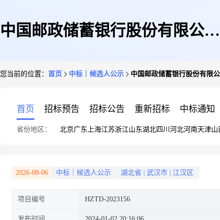
中国邮政储蓄银行股份有限公司
您当前的位置：
首页
中标｜候选人公示
中国邮政储蓄银行股份有限公
2023年湖北省分行监控中心值守
首页
招标预告
招标公告
重新招标
中标通知
省份地区：
北京
广东
上海
江苏
浙江
山东
湖北
四川
河北
河南
天津
山
外包项目中标候选人公示
2026-08-06
中标｜候选人公示
湖北省
|
武汉市
|
江汉区
项目编号
HZTD-2023156
发布时间
2024-01-02 20:16:06