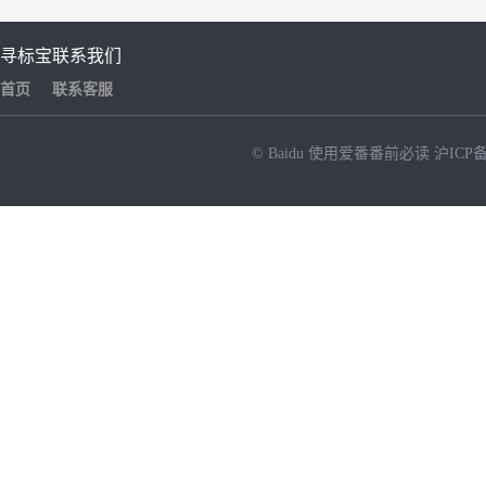
寻标宝
联系我们
首页
联系客服
© Baidu
使用爱番番前必读
沪ICP备
NEW
HOT
暂时没有搜索结果…