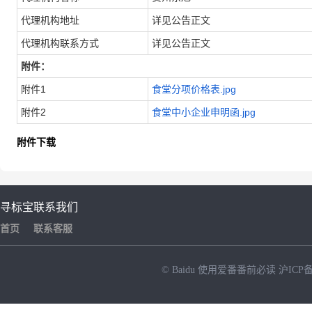
代理机构地址
详见公告正文
代理机构联系方式
详见公告正文
附件：
附件1
食堂分项价格表.jpg
附件2
食堂中小企业申明函.jpg
附件下载
寻标宝
联系我们
首页
联系客服
© Baidu
使用爱番番前必读
沪ICP备
NEW
HOT