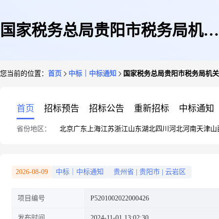
国家税务总局贵阳市税务局机关
您当前的位置：
首页
中标｜中标通知
国家税务总局贵阳市税务局机关
食堂劳务外包项目补充公告其他
首页
招标预告
招标公告
重新招标
中标通知
省份地区：
北京
广东
上海
江苏
浙江
山东
湖北
四川
河北
河南
天津
山
2026-08-09
中标｜中标通知
贵州省
|
贵阳市
|
云岩区
项目编号
P5201002022000426
发布时间
2024-11-01 13:02:30