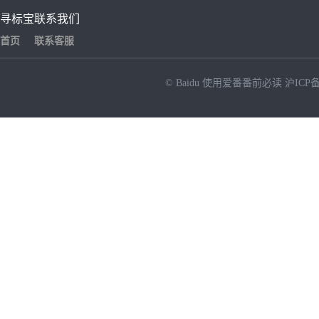
寻标宝
联系我们
首页
联系客服
© Baidu
使用爱番番前必读
沪ICP备
NEW
HOT
暂时没有搜索结果…