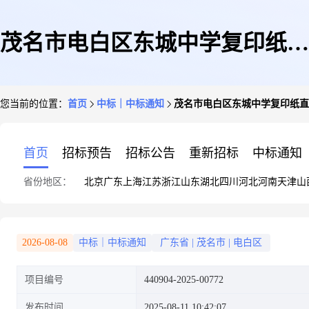
茂名市电白区东城中学复印纸直
您当前的位置：
首页
中标｜中标通知
茂名市电白区东城中学复印纸直
接订购成交公告
首页
招标预告
招标公告
重新招标
中标通知
省份地区：
北京
广东
上海
江苏
浙江
山东
湖北
四川
河北
河南
天津
山
2026-08-08
中标｜中标通知
广东省
|
茂名市
|
电白区
项目编号
440904-2025-00772
发布时间
2025-08-11 10:42:07