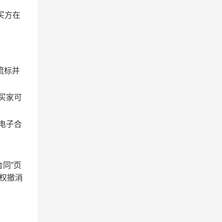
买方在
流标并
买家可
电子合
同”页
有权撤消