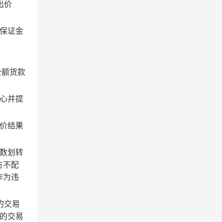
出价
保证金
全额货款
心并提
价结果
数划转
方不配
作为违
的交易
的交易