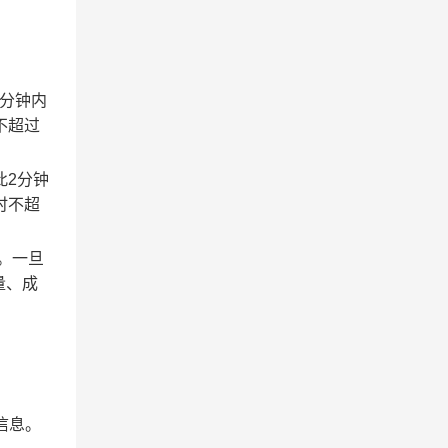
2分钟内
不超过
此2分钟
时不超
。一旦
量、成
信息。