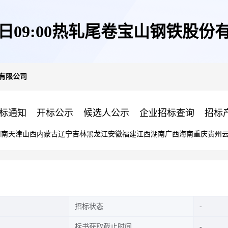
08日09:00热轧尾卷宝山钢铁股份
份有限公司
标通知
开标公示
候选人公示
企业招标查询
招标
河南
天津
山西
内蒙古
辽宁
吉林
黑龙江
安徽
福建
江西
湖南
广西
海南
重庆
贵州
招标状态
标书获取截止时间