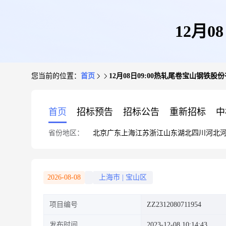
12月
您当前的位置：
首页
12月08日09:00热轧尾卷宝山钢铁股
首页
招标预告
招标公告
重新招标
中
省份地区：
北京
广东
上海
江苏
浙江
山东
湖北
四川
河北
2026-08-08
上海市
|
宝山区
项目编号
ZZ2312080711954
发布时间
2023-12-08 10:14:43