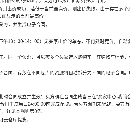
为价格梯度的整数倍。买方可以按出价原则多次出价。
最高价则出价成功；若低于当前最高价，则出价失败。由于存在多个
页面显示的当前最高价。
买受方，并生成电子合同。
0、下午13：30-14：00）无买家出价的单卷，不再延时竞价，自动
物车。同一个资源，可以被多个买家选入购物车，在购物车环节，
电子合同，存放在不同仓库的资源将自动拆分为不同的电子合同。
此时合同成立并生效；买方须在合同生成当日在“买家中心-我的合
合同生成当日24:00:00前完成配款。若买方逾期未配款，卖方
任，详见本规则第8条。
方可去仓库提货。