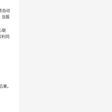
将自动
；当服
心联
权利同
后果。