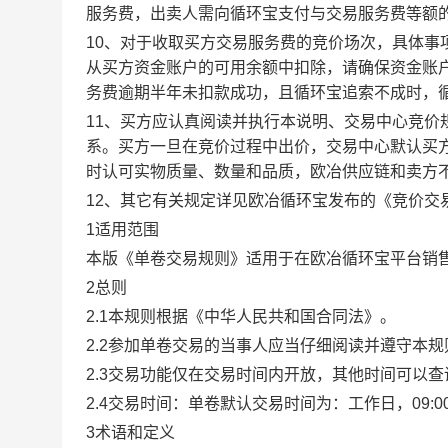
服务费，出卖人需向循环宝支付与交易服务费等额
10、对于收取买方交易服务费的竞价场次，具体
从买方资金账户的可用余额中扣除，请确保资金账
务费逾期半年未扣款成功，且循环宝追索不成时，
11、买方应认真阅读并执行本说明、交易中心竞价
系。买方一旦在竞价过程中出价，交易中心默认买
时认可实物质量、数量和品质，欧冶供应链和卖方
12、其它有关规定详见欧冶循环宝发布的《竞价交
1适用范围
本版《单卷交易规则》适用于在欧冶循环宝平台销
2总则
2.1本规则根据《中华人民共和国合同法》。
2.2参加单卷交易的当事人应当仔细阅读并遵守本
2.3交易功能仅在交易时间内开放，其他时间可以
2.4交易时间：单卷默认交易时间为：工作日，09:00-1
3术语和定义