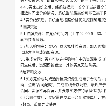
买方报价递增，即每次报价必须大于前一个报价且
4.4.3买家出价之后，经系统提示，若高于当前
相近时间出价的情况，系统当前最高价可能已高于
4.5竞价结束后，系统自动按照价格优先原则确定
5挂牌交易
5.1 挂牌资源：在竞价时间内（上午9：00-9：3
转为挂牌资源。
5.2加入购物车：买家可以选择挂牌资源，加入购
以随意删除或添加资源。
5.3生成合同：买方可以选择购物车中的资源生成
同生成后，资源即被锁定，其他买家无法购买。
6结算和交收
6.1买方竞价成功或选择挂牌资源生成电子合同后，
面，点击“合同配款”，完成在线全额配款，最迟应于
合同、资源不再保留，并要求买方依约承担违约责
6.2合同生效后，买家需在交易平台创建提单后，
7数量、重量异议处理