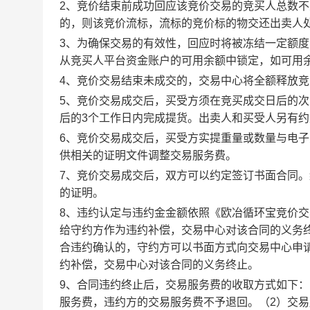
2、竞价结束前成功回应该竞价交易的竞买人总数不
的，则该竞价流标，流标的竞价标的物交还出卖人
3、为确保交易的有效性，回应时将被冻结一定额
从竞买人平台资金账户的可用余额中锁定，如可用
4、竞价交易结束未成交的，交易中心将全额释放
5、竞价交易成交后，买受方须在竞买成交日后的次
后的3个工作日内完成提货。出卖人和买受人另有
6、竞价交易成交后，买受方实提重量或数量与电
供相关的证明文件调整交易服务费。
7、竞价交易成交后，双方可以约定签订书面合同
的证明。
8、违约认定与违约金金额依照《欧冶循环宝竞价
给守约方作为违约补偿，交易中心对该合同的义务
合违约确认的，守约方可以书面方式向交易中心申
约补偿，交易中心对该合同的义务终止。
9、合同违约终止后，交易服务费的收取方式如下
服务费，违约方的交易服务费不予退回。（2）交