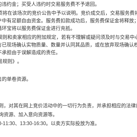
的违约金；买受人违约时交易服务费不予退回。
事项将在该场次的竞价公告中予以说明。竞价成交后，交易服务费
户中有足额自由资金。服务费扣款成功后，服务费保证金将释放
循环宝将以服务费保证金进行充抵。
规则和卖家相应的附加规定，若有不理解或疑问须及时与交易中
方已现场确认实物质量、数量并认同其品质，或在放弃现场确认
不承担由于误解造成的责任。
易规则》。
售的单卷资源。
规则，对其在网上竞价活动中的一切行为负责，并承担相应的法律
查询资源、加入意向资源等。
1:30、13:30-16:30。以卖方实际投放为准。