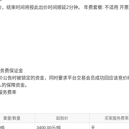
价，结束时间将按此出价时间顺延2分钟。
年费套餐: 不适用
开票
服务费保证金
价公告时被锁定的资金，同时要求平台交易会员成功回应该竞价
人的保障资金。
服务费率
重量/数量
起拍价
买家服务费率
0吨
3400.00元/吨
无