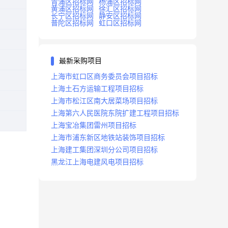
青浦区招标网
杨浦区招标网
黄浦区招标网
徐汇区招标网
长宁区招标网
静安区招标网
普陀区招标网
虹口区招标网
最新采购项目
上海市虹口区商务委员会项目招标
上海土石方运输工程项目招标
上海市松江区南大居菜场项目招标
上海第六人民医院东院扩建工程项目招标
上海宝冶集团雷州项目招标
上海市浦东新区地铁站装饰项目招标
上海建工集团深圳分公司项目招标
黑龙江上海电建风电项目招标