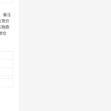
、备注
在竞价
实物质
地仓