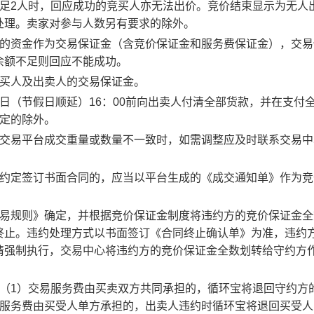
足2人时，回应成功的竞买人亦无法出价。竞价结束显示为无人
处理。卖家对参与人数另有要求的除外。
度的资金作为交易保证金（含竞价保证金和服务费保证金），交易
余额不足则回应不能成功。
竞买人及出卖人的交易保证金。
日（节假日顺延）16：00前向出卖人付清全部货款，并在支付
约定的除外。
子交易平台成交重量或数量不一致时，如需调整应及时联系交易中
。约定签订书面合同的，应当以平台生成的《成交通知单》作为竞
交易规则》确定，并根据竞价保证金制度将违约方的竞价保证金全
终止。违约处理方式以书面签订《合同终止确认单》为准，违约
请强制执行，交易中心将违约方的竞价保证金全数划转给守约方
：（1）交易服务费由买卖双方共同承担的，循环宝将退回守约方
易服务费由买受人单方承担的，出卖人违约时循环宝将退回买受人