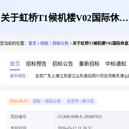
关于虹桥T1候机楼V02国际休息
您当前的位置：
首页
招标｜招标公告
关于虹桥T1候机楼V02国际休
室设施设备维保服务项目再次公
首页
招标预告
招标公告
重新招标
中标通知
省份地区：
北京
广东
上海
江苏
浙江
山东
湖北
四川
河北
河南
天津
山
告
2026-08-07
招标｜招标公告
北京市
|
顺义区
项目编号
CGXM-SHB-E-202607021
发布时间
2026-03-17 11:26:57