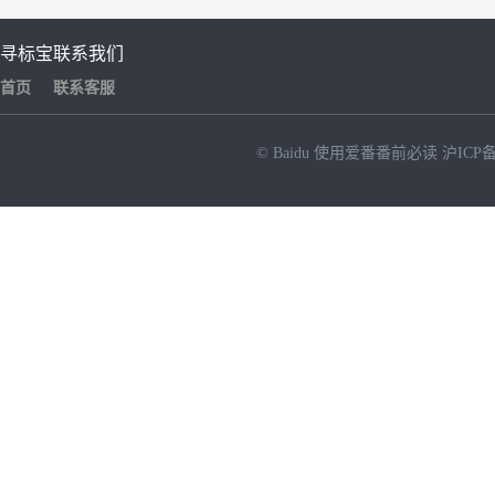
寻标宝
联系我们
首页
联系客服
© Baidu
使用爱番番前必读
沪ICP备
NEW
HOT
暂时没有搜索结果…