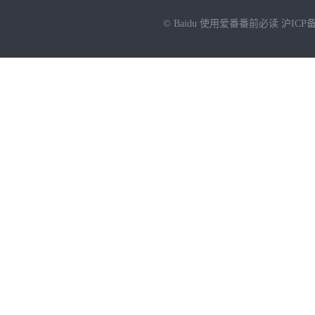
© Baidu
使用爱番番前必读
沪ICP备
NEW
HOT
暂时没有搜索结果…