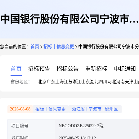
中国银行股份有限公司宁波市分
您当前的位置：
首页
招标｜信息变更
中国银行股份有限公司宁波市分
行2025年员工体检机构入围项目
首页
招标预告
招标公告
重新招标
中标通知
省份地区：
北京
广东
上海
江苏
浙江
山东
湖北
四川
河北
河南
天津
山
的延期公告
2026-08-08
招标｜信息变更
浙江省
|
宁波市
|
鄞州区
项目编号
NBGODOZB225099-2磋
发布时间
2025-08-25 18:12:12