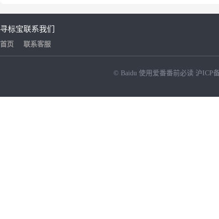
寻标宝
联系我们
首页
联系客服
© Baidu
使用爱番番前必读
沪ICP备
NEW
HOT
暂时没有搜索结果…