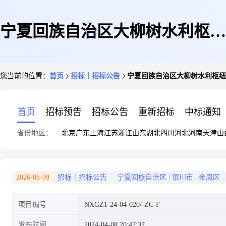
宁夏回族自治区大柳树水利枢纽
您当前的位置：
首页
招标｜招标公告
宁夏回族自治区大柳树水利枢纽
工程前期工作中心宁夏水安全保
首页
招标预告
招标公告
重新招标
中标通知
省份地区：
北京
广东
上海
江苏
浙江
山东
湖北
四川
河北
河南
天津
山
障“十四五”规划中期、终期评估
2026-08-09
招标｜招标公告
宁夏回族自治区
|
银川市
|
金凤区
项目编号
NXGZ1-24-04-020/-ZC-F
项目竞争性磋商采购公告
发布时间
2024-04-08 20:47:37