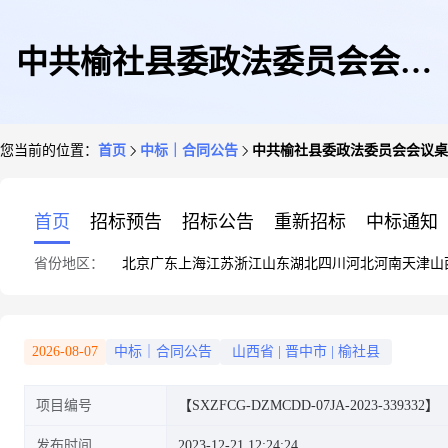
中共榆社县委政法委员会会议
您当前的位置：
首页
中标｜合同公告
中共榆社县委政法委员会会议桌
桌/阅览桌直接选定采购合同
首页
招标预告
招标公告
重新招标
中标通知
省份地区：
北京
广东
上海
江苏
浙江
山东
湖北
四川
河北
河南
天津
山
2026-08-07
中标｜合同公告
山西省
|
晋中市
|
榆社县
项目编号
【SXZFCG-DZMCDD-07JA-2023-339332】
发布时间
2023-12-21 12:24:24