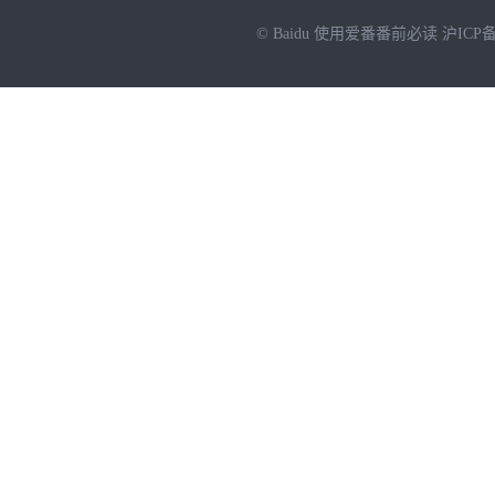
© Baidu
使用爱番番前必读
沪ICP备
NEW
HOT
暂时没有搜索结果…