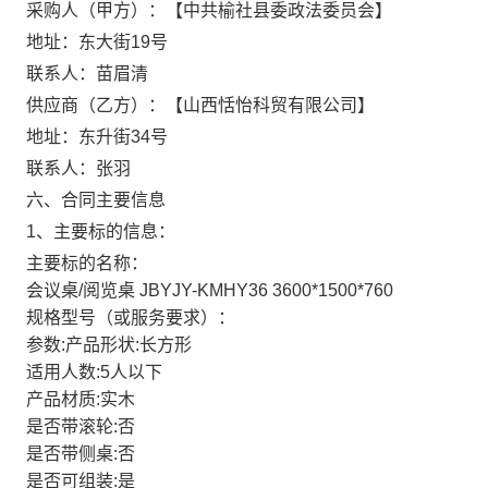
采购人（甲方）：【中共榆社县委政法委员会】
地址：东大街19号
联系人：苗眉清
供应商（乙方）：【山西恬怡科贸有限公司】
地址：东升街34号
联系人：张羽
六、合同主要信息
1、主要标的信息：
主要标的名称：
会议桌/阅览桌 JBYJY-KMHY36 3600*1500*760
规格型号（或服务要求）：
参数:产品形状:长方形
适用人数:5人以下
产品材质:实木
是否带滚轮:否
是否带侧桌:否
是否可组装:是