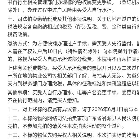
书自行至相关管理部门办理标的物权属变更手续
。
（
登记机
除外
）
，
办理过程中
过户风险由买受人自行承担。
十、司法拍卖缴纳税费及其他事项说明：
关于房地产过户的
税法规定各自缴纳相应的税
费（所涉及税、费、金种类自行
税费政策
。
缴纳方式：
为
方便快捷办理过户手续，需
买受人先行垫付，
人需在产权过户后
10
日内（特殊情况除外）向
本
院
提出
申请
的，将视为买受人自愿承担该部分税费，本院将
不再从拍卖
上述
有关税费数额、买受人承担税费的票据开具
以及二次过
产所在地的物业公司等相关部门了解
，
与
拍
卖人无涉
。
为避
天内
到税务部门
办理缴税
，具体的征税标准和纳税流程应以
其他事项：
买受人自行办理水、电等户名变更手续，
变更可
不在执行范围内，请竞买人
悉知
。
十一
、对上述标的权属有异议者，请于
2026
年
6
月
1
日
前与
本
十
二
、本标的物的网络司法拍卖事项
广东省
翁源县人民法院
竞拍，不参加竞拍的请关注本次拍卖活动的整个过程。
十
三
、本标的物优先购买权人相关说明
：本
次拍卖
标的物
有