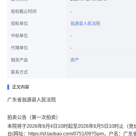
投标截止时间
招标单位
翁源县人民法院
中标单位
代理单位
相关产品
房产
联系方式
正文内容
广东省翁源县人民法院
拍卖公告（第一次拍卖）
本院将于
202
6
年
6
月
4
日
10时起至202
6
年
6
月
5
日
10时止
（竞
台
(网址：https://sf.taobao.com/0751/0
9
?Spm，户名：
广东