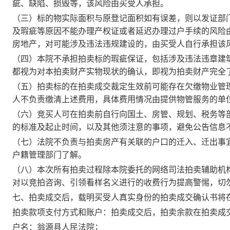
疵、缺陷、损毁等，该风险由买受人承担。
（
三
）标的物实际面积与原登记面积如有误差，则以发证部
及瑕疵等原因不能办理产权证或者延迟办理过户手续的风险
房地产，对可能涉及违法违规建设的，由买受人自行承担该
（
四
）本院不承担
拍
卖标的瑕疵保证，包括涉及违法违章建
都视为对本
拍
卖财产实物现状的确认，即视为
拍
卖财产完全
（
五
）
拍卖标的
在
拍卖成交裁定生效
前
可能
存在欠缴物业管
人不负责缴清上述费用
，
具体
费用
情况
由提供物管服务的单
（
六
）竞买人可在
拍
卖前自行向国土、房管、规划、税务等
的标准及起止时间，以及其他须注意的事项，避免公告信息
（
七
）法院不负责与拍卖房产有关联的户口的迁入、迁出事
户籍管理部门了解。
（八）本次
所有拍卖过程
除本院委托的
网络司法拍卖
辅助机
对以竞拍咨询、引领看样名义进行的收费行为提高警惕，
切
七、拍卖成交后，载明买受人真实身份的拍卖成交确认书将
拍卖款项支付方式和账户
：
拍卖成交后，
拍卖余款在拍卖成
户名：
翁源县人民法院
；