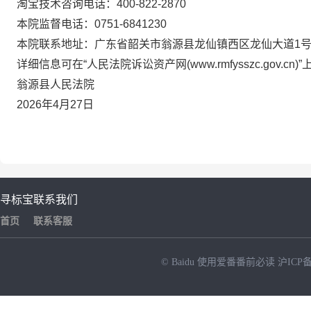
淘宝技术咨询
电话
：
400-822-2870
本院监督电话：
0751-
6841230
本院联系地址：
广东省
韶关市
翁源县
龙仙镇西区龙仙大道
1
详细信息可在
“人民法院诉讼资
产网
(www.rmfysszc.gov.cn
翁源县
人民法院
2026
年
4
月
27
日
寻标宝
联系我们
首页
联系客服
© Baidu
使用爱番番前必读
沪ICP备
NEW
HOT