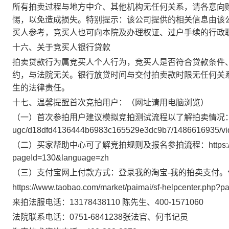
所有拍卖过程与地方中介、其他机构无任何关系，请各意向
惕，以免造成损失。特别提示：该公司提供的相关信息由该
买人参考，竞买人也可向本院及办理权证、过户手续的行政
十六、关于竞买人银行贷款
拍卖贷款行为属竞买人个人行为，竞买人是否符合贷款条件
约，与法院无关。银行放贷时间与交付拍卖款时限无任何关
生的法律责任。
十七、
温馨提醒
首次竞拍用户
：
（
网址请用电脑浏览
）
（
一
）
首次参拍用户
建议模拟竞拍测试流程以了解拍卖情况
ugc/d18dfd4136444b6983c165529e3dc9b7/1486616935/vi
（
二
）
买家帮助中心可了解竞拍规则及报名参拍流程：
https
pageId=130&language=zh
（
三
）
支付宝网上付款方式：登录我的淘宝
-我的拍卖支付
https://www.taobao.com/market/paimai/sf-helpcenter.php?pa
来拍法服
电话：
13178438110 陈先生、400-1571060
法院联系
电话：
0751-6841238张
法官、
何
书记员