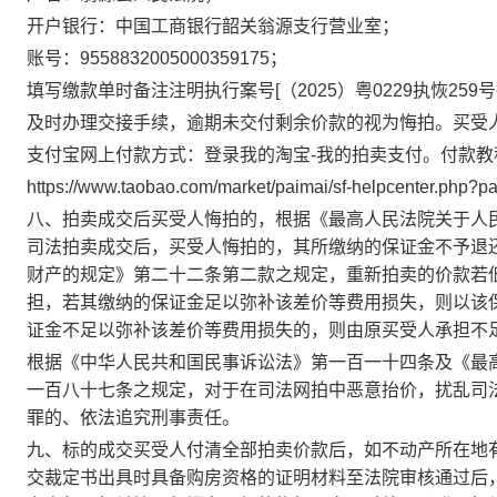
开户银行：中国工商银行韶关翁源支行营业室
；
账号：
9558832005000359175
；
填写缴款单时备注注明执行案号
[
（
202
5
）粤
0229执
恢
259
号
及时办理交接手续，逾期未交付剩余价款的视为悔拍。买
受
支付宝网上付款方式：登录我的淘宝
-我的拍卖支付。付款教
https://www.taobao.com/market/paimai/sf-helpcenter.php?pa
八、拍卖成交后买受人悔拍的
，
根据《最高人民法院关于人
司法拍卖成交后，买受人悔拍的，其所缴纳的保证金不予退
财产的规定》第二十
二
条第二款之规定，重新拍卖的价款若
担，若其缴纳的保证金足以弥补该差价等费用损失，则以该
证金不足以弥补该差价等费用损失的，则由原买受人承担不
根据《中华人民共和国民事诉讼法》第一百一十
四
条及《最
一百八十七条之规定，对于在司法网拍中恶意抬价，扰乱司
罪的、依法追究刑事责任。
九、标的
成交买受人付清全部拍卖价款后，
如不动产
所在地
交裁定书出具时具备购房资格的证明材料
至法院审核通过后