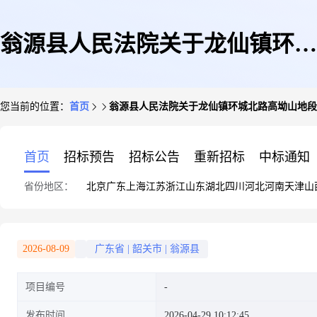
翁源县人民法院关于龙仙镇环城
您当前的位置：
首页
翁源县人民法院关于龙仙镇环城北路高坳山地段(
北路高坳山地段(第二层)的一处
首页
招标预告
招标公告
重新招标
中标通知
省份地区：
北京
广东
上海
江苏
浙江
山东
湖北
四川
河北
河南
天津
山
房产(第一次拍卖)的公告
2026-08-09
广东省
|
韶关市
|
翁源县
项目编号
发布时间
2026-04-29 10:12:45