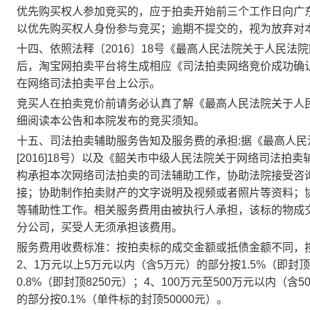
优先购买权人参加竞买的，应于拍卖开始前
三
个工作日向广
以优先购买权人身份参与竞买；逾期不提交的，视为放弃对
十
四
、依照法释〔
2016〕18号《最高人民法院关于人民
后，淘宝网拍卖平台将生成相应《司法拍卖网络竞价成功确
在网络司法拍卖平台上公示。
竞买人在拍卖竞价前请务必认真了解《最高人民法院关于人
细阅读
本公告
和本院发布的
竞买须知
。
十五、
司法拍卖辅助服务告知及服务费的承担
:
据《最高人民
[2016]18号）以及《韶关市
中级人民
法院关于
网络司法
拍卖
构承担本次网络司法拍卖的司法辅助工作，协助法院接受咨
接；协助制作拍卖财产的文字说明及视频或者照片等资料；
等辅助性工作。相关服务费用由被执行人承担，该标的物成
分公司
，买受人无须承担该费用。
服务费用收费标准：按拍卖标的成交金额或抵债金额不同，
2、1万元以上5万元以内（含5万元）的部分
按
1.5%（即封
0.8%（即封顶8250元）；4、100万元至500万元以内（含
的部分
按
0.1%（单件标的封顶50000元）。