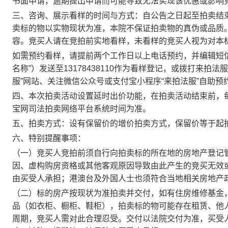
书面申请，逾期提出申请而可能导致无法实现该优惠或影响
三、
咨询、展示看样的时间与方式：自公告之日起至拍卖结
卖
标的物以实物现状为准，本院不保证
拍
卖物的真伪或品质
容。竞买人请在竞拍前实地看样，未看样的竞买人视为对本
如需预约看样，请提前两个工作日以上
电话
预约，并编辑短
名称
”）发送至
13178438110
作为看样登记
，
或拨打来拍法服
服”网站、关注微信公众号或支付宝小程序“来拍法服”自助预
四、本次拍卖活动设置延时出价功能，在拍卖活动结束前，
宝网司法拍卖网络平台系统时间为准。
五、拍卖方式：设有保留价的增价拍卖方式，保留价等于起
六、特别提醒
事项
：
（一
）
竞买人
竞拍前
须自行向拍卖标的所在地
的
房地产登记
因
、虚构购房资格
或其他客观原因导致由此产生的竞买无效
由买受人承担；港澳台及外国人士
也
须符合
当地
相关房地产
（
二
）标的房产按现状
为准拍卖并
交付，如有住房维修基金
品
（如衣柜、橱柜、鞋柜）
，
拍卖标的物
可能存在租赁、他
周期
，
竞买人
需对此合理忍受
。交付以法院交付为准，买受