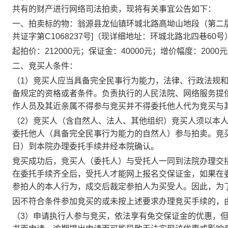
共有
的财产进行网络司法拍卖，现将有关事宜公告如下：
一、
拍卖标的物
：
翁源县龙仙镇环城北路高坳山地段（第二
共证字第C1068237号]（现详细地址：环城北路北四巷60号
起拍价：
212000
元
；
保证金：
40000
元
；
增价幅度：
2000
元
二、
竞买人条件：
（
1
）
竞买人应当具备完全民事行为能力，法律、行政法规
备规定的资格或者条件。负责执行的人民法院、网络服务提
作人员及其近亲属不得参与竞买并不得委托他人代为竞买与
（
2
）
竞买人（含自然人、法人、其他组织）竞买人须以本
委托他人（具备完全民事行为能力的自然人）参与拍卖。竞
日）到本院办理委托手续并经本院确认
。
竞买成功后，竞买人（委托人）与受托人一同到法院办理交
在委托手续齐全后，受托人才能网上报名交保证金，如果在
参拍人的本人行为，成交后裁定参拍人为买受人
。
因此，为
因不符合条件参加竞买的或未按上述要求办理竞买手续的，
（
3）
申请执行人参与竞买，依法享有免交保证金的优惠，