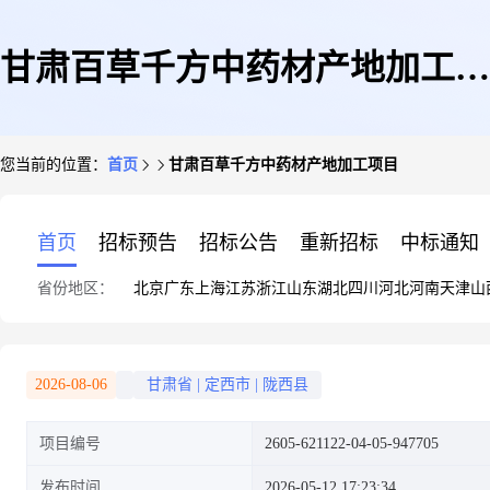
甘肃百草千方中药材产地加工项
您当前的位置：
首页
甘肃百草千方中药材产地加工项目
目
首页
招标预告
招标公告
重新招标
中标通知
省份地区：
北京
广东
上海
江苏
浙江
山东
湖北
四川
河北
河南
天津
山
2026-08-06
甘肃省
|
定西市
|
陇西县
项目编号
2605-621122-04-05-947705
发布时间
2026-05-12 17:23:34