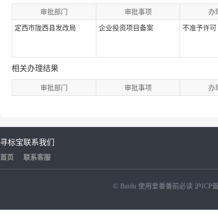
审批部门
审批事项
办
定西市陇西县发改局
企业投资项目备案
不准予许可
相关办理结果
审批部门
审批事项
办
寻标宝
联系我们
首页
联系客服
© Baidu
使用爱番番前必读
沪ICP备
NEW
HOT