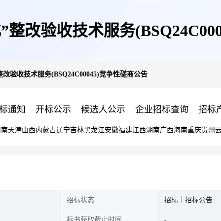
化”整改验收技术服务(BSQ24C00
整改验收技术服务(BSQ24C00045)竞争性磋商公告
标通知
开标公示
候选人公示
企业招标查询
招标
河南
天津
山西
内蒙古
辽宁
吉林
黑龙江
安徽
福建
江西
湖南
广西
海南
重庆
贵州
招标状态
招标｜招标公告
标书获取截止时间