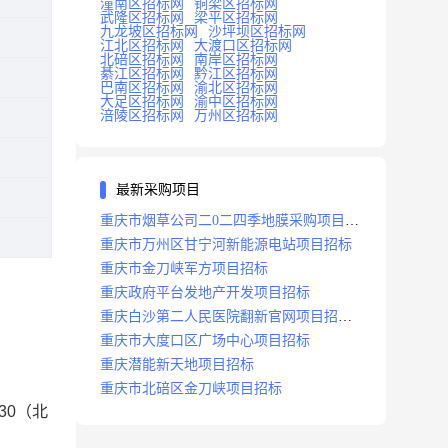
潼南区招标网
铜梁区招标网
武隆区招标网
梁平区招标网
九龙坡区招标网
沙坪坝区招标网
江北区招标网
大渡口区招标网
北碚区招标网
南岸区招标网
綦江区招标网
黔江区招标网
巴南区招标网
渝北区招标网
大足区招标网
渝中区招标网
涪陵区招标网
万州区招标网
最新采购项目
重庆市烟草公司二0二四季地膜采购项目招
标公告
重庆市万州区甘宁河新能源电站项目招标
重庆市金刀峡军方项目招标
重庆政府平台发地产开发项目招标
重庆白沙第二人民医院翻新官网项目招标
公告
重庆市大度口区广场中心项目招标
重庆潜能新天地项目招标
重庆市北碚区金刀峡项目招标
30（北