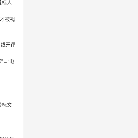
投标人
后才被视
在线开评
”→“电
投标文