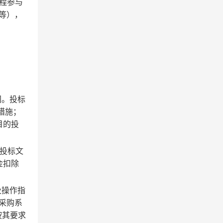
远程参与
等），
：
间。投标
措施；
目的投
投标文
金扣除
及操作指
采购系
按其要求