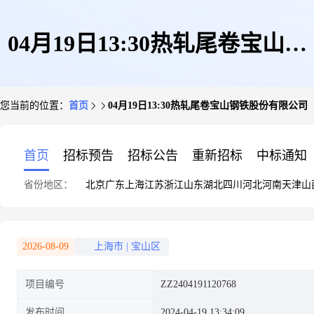
04月19日13:30热轧尾卷宝山钢
您当前的位置：
首页
04月19日13:30热轧尾卷宝山钢铁股份有限公司
铁股份有限公司
首页
招标预告
招标公告
重新招标
中标通知
省份地区：
北京
广东
上海
江苏
浙江
山东
湖北
四川
河北
河南
天津
山
2026-08-09
上海市
|
宝山区
项目编号
ZZ2404191120768
发布时间
2024-04-19 13:34:09