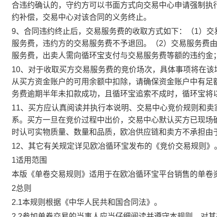
合违约确认的，守约方可以书面方式向交易中心申请强制执
约补偿，交易中心对该合同的义务终止。
9、合同违约终止后，交易服务费的收取方式如下：（1）
服务费，违约方的交易服务费不予退回。（2）交易服务费
服务费，出卖人需向循环宝支付与交易服务费等额的违约金
10、对于收取买方交易服务费的竞价场次，具体事项将在
从买方资金账户的可用余额中扣除，请确保资金账户中有足
务费逾期半年未扣款成功，且循环宝追索不成时，循环宝将
11、买方应认真阅读并执行本说明、交易中心竞价规则和
系。买方一旦在竞价过程中出价，交易中心默认买方已现场
时认可实物质量、数量和品质，欧冶供应链和卖方不承担由
12、其它有关规定详见欧冶循环宝发布的《竞价交易规则》
1适用范围
本版《单卷交易规则》适用于在欧冶循环宝平台销售的单卷
2总则
2.1本规则根据《中华人民共和国合同法》。
2.2参加单卷交易的当事人应当仔细阅读并遵守本规则，对