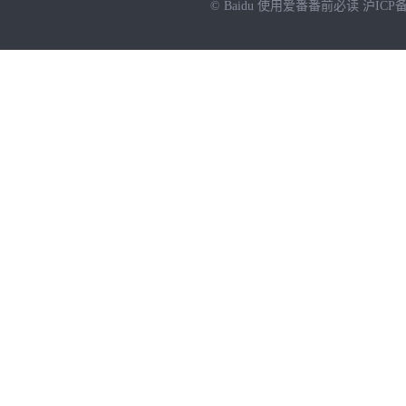
© Baidu
使用爱番番前必读
沪ICP备
NEW
HOT
暂时没有搜索结果…