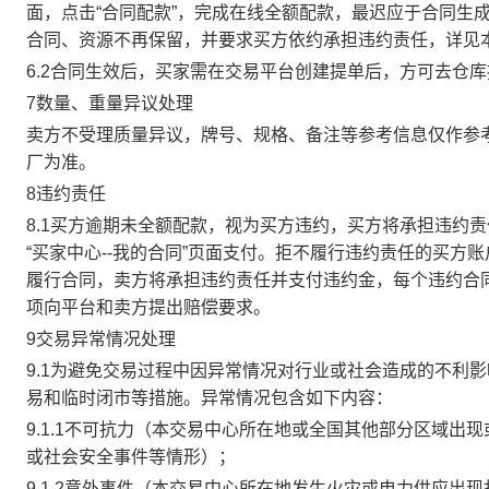
面，点击“合同配款”，完成在线全额配款，最迟应于合同生成当
合同、资源不再保留，并要求买方依约承担违约责任，详见
6.2合同生效后，买家需在交易平台创建提单后，方可去仓
7数量、重量异议处理
卖方不受理质量异议，牌号、规格、备注等参考信息仅作参
厂为准。
8违约责任
8.1买方逾期未全额配款，视为买方违约，买方将承担违约
“买家中心--我的合同”页面支付。拒不履行违约责任的买
履行合同，卖方将承担违约责任并支付违约金，每个违约合同
项向平台和卖方提出赔偿要求。
9交易异常情况处理
9.1为避免交易过程中因异常情况对行业或社会造成的不利
易和临时闭市等措施。异常情况包含如下内容：
9.1.1不可抗力（本交易中心所在地或全国其他部分区域
或社会安全事件等情形）；
9.1.2意外事件（本交易中心所在地发生火灾或电力供应出