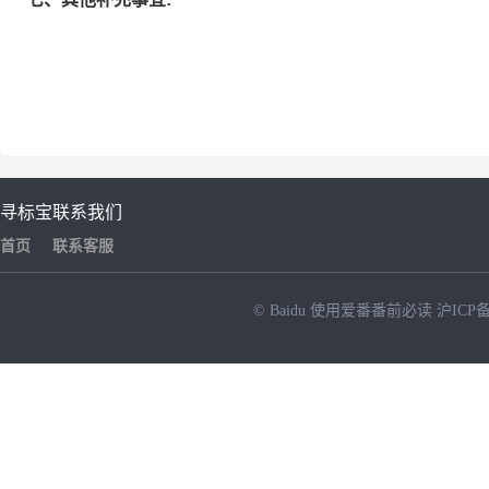
寻标宝
联系我们
首页
联系客服
© Baidu
使用爱番番前必读
沪ICP备
NEW
HOT