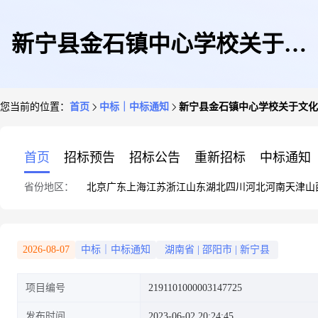
新宁县金石镇中心学校关于文
您当前的位置：
首页
中标｜中标通知
新宁县金石镇中心学校关于文化
化、体育用品和器材专门零售服
首页
招标预告
招标公告
重新招标
中标通知
省份地区：
北京
广东
上海
江苏
浙江
山东
湖北
四川
河北
河南
天津
山
务的网上超市采购项目成交公告
2026-08-07
中标｜中标通知
湖南省
|
邵阳市
|
新宁县
项目编号
2191101000003147725
发布时间
2023-06-02 20:24:45