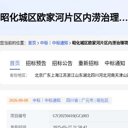
昭化城区欧家河片区内涝治理项
您当前的位置：
首页
中标｜中标通知
昭化城区欧家河片区内涝治理项
目施工标段中标公示
首页
招标预告
招标公告
重新招标
中标通知
省份地区：
北京
广东
上海
江苏
浙江
山东
湖北
四川
河北
河南
天津
山
2026-08-08
中标｜中标通知
四川省
|
广元市
|
昭化区
项目编号
GY20250410(GC)003
发布时间
2025-05-27 21:58:42