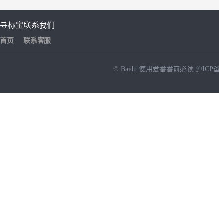
寻标宝
联系我们
首页
联系客服
© Baidu
使用爱番番前必读
沪ICP备
NEW
HOT
暂时没有搜索结果…