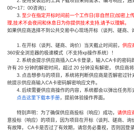
2. 使用安装后的工具下载项目采购需求、编写响应，遇到不明
00～17：00咨询)；
3.
至少在指定开标时间前一个工作日(非自然日)加密上传
理,技术不会夜间和休息日为你提供技术支持,请予以理解。
如果供应商选择不到公共交易中心现场开标（谈判、磋商、
1. 在开标（谈判、磋商、询价）当天截止时间前，
供应
360安全浏览器的极速模式（不支持xp操作系统）！
2. 系统会提示供应商插入CA卡登录，输入CA卡的密码
许有 20 分钟的解密时间，超过 20 分钟没有解密， 供
3. 点击想参与的项目，系统将判断供应商是否解密过针
统提示供应商输入CA卡密码解密响应文件。
4. 后续需要供应商操作的内容，系统都会以弹出任务形
点击这里下载本手册
，提前体验操作界面。
特别声明：为了确保供应商投标（响应）成功，
请供应
意投标（响应）的项目，因为项目在开标（谈判、磋商、询
有故障， CA卡是否过了有效期，请您务必重视，否则因登