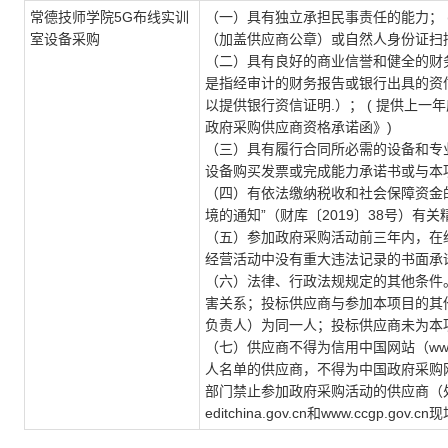
常德技师学院5G布线实训
（一）具有独立承担民事责任的能力； 
室设备采购
（加盖供应商公章）或自然人身份证扫
（二）具有良好的商业信誉和健全的财
是指经审计的财务报告或银行出具的资
以提供银行资信证明.）； ( 提供上
政府采购供应商资格承诺函》)
（三）具有履行合同所必需的设备和专业
设备购买发票或完成能力承诺书或与本
（四）有依法缴纳税收和社会保障资金的
境的通知”（财库〔2019〕38号）有
（五）参加政府采购活动前三年内，在经
经营活动中没有重大违法记录的书面承
（六）法律、行政法规规定的其他条件。
害关系；投标供应商与参加本项目的其
负责人）为同一人；投标供应商未为本
（七）供应商不得为信用中国网站（www.c
人名单的供应商，不得为中国政府采购网（w
部门禁止参加政府采购活动的供应商（处罚
editchina.gov.cn和www.ccgp.gov.