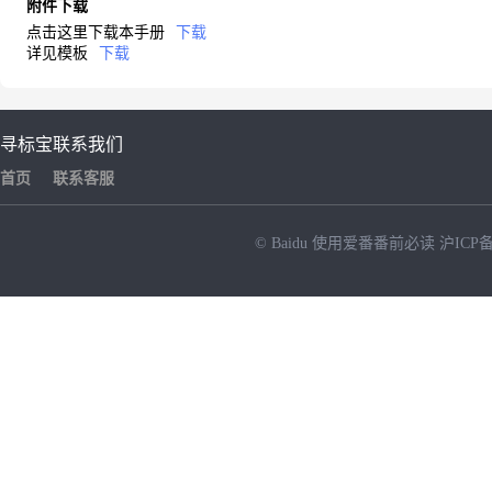
附件下载
点击这里下载本手册
下载
详见模板
下载
寻标宝
联系我们
首页
联系客服
© Baidu
使用爱番番前必读
沪ICP备
NEW
HOT