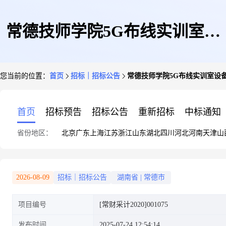
常德技师学院5G布线实训室设
您当前的位置：
首页
招标｜招标公告
常德技师学院5G布线实训室设
备采购-竞争性磋商公告
首页
招标预告
招标公告
重新招标
中标通知
省份地区：
北京
广东
上海
江苏
浙江
山东
湖北
四川
河北
河南
天津
山
2026-08-09
招标｜招标公告
湖南省
|
常德市
项目编号
[常财采计2020]001075
发布时间
2025-07-24 12:54:14