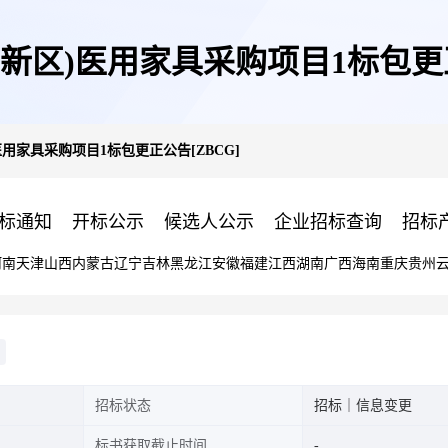
新区)医用家具采购项目1标包更正
用家具采购项目1标包更正公告[ZBCG]
标通知
开标公示
候选人公示
企业招标查询
招标
河南
天津
山西
内蒙古
辽宁
吉林
黑龙江
安徽
福建
江西
湖南
广西
海南
重庆
贵州
招标状态
招标｜信息变更
标书获取截止时间