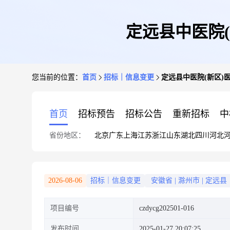
定远县中医院(
您当前的位置：
首页
招标｜信息变更
定远县中医院(新区)医
首页
招标预告
招标公告
重新招标
中
省份地区：
北京
广东
上海
江苏
浙江
山东
湖北
四川
河北
2026-08-06
招标｜信息变更
安徽省
|
滁州市
|
定远县
项目编号
czdycg202501-016
发布时间
2025-01-27 20:07:25