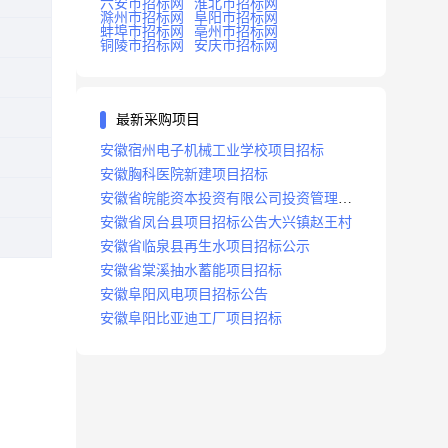
六安市招标网
淮北市招标网
滁州市招标网
阜阳市招标网
蚌埠市招标网
亳州市招标网
铜陵市招标网
安庆市招标网
最新采购项目
安徽宿州电子机械工业学校项目招标
安徽胸科医院新建项目招标
安徽省皖能资本投资有限公司投资管理系
统建设项目招标
安徽省凤台县项目招标公告大兴镇赵王村
安徽省临泉县再生水项目招标公示
安徽省棠溪抽水蓄能项目招标
安徽阜阳风电项目招标公告
安徽阜阳比亚迪工厂项目招标