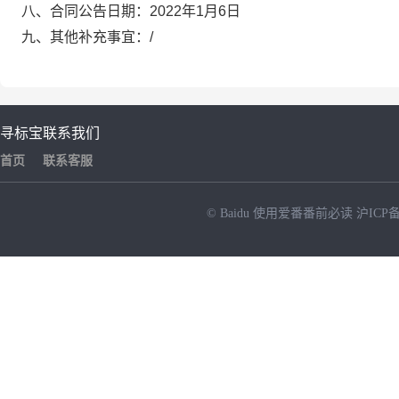
八、合同公告日期：2022年1月6日
九、其他补充事宜：/
寻标宝
联系我们
首页
联系客服
© Baidu
使用爱番番前必读
沪ICP备
NEW
HOT