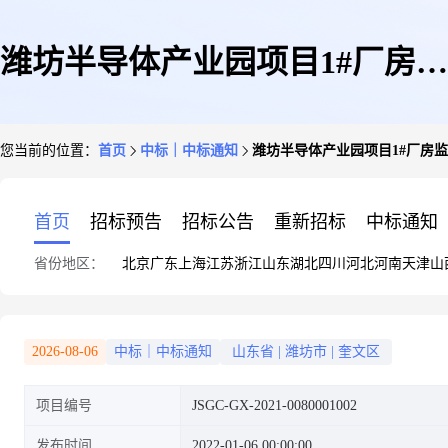
潍坊半导体产业园项目1#厂房监
您当前的位置：
首页
中标｜中标通知
潍坊半导体产业园项目1#厂房
理合同公示
首页
招标预告
招标公告
重新招标
中标通知
省份地区：
北京
广东
上海
江苏
浙江
山东
湖北
四川
河北
河南
天津
山
2026-08-06
中标｜中标通知
山东省
|
潍坊市
|
奎文区
项目编号
JSGC-GX-2021-0080001002
发布时间
2022-01-06 00:00:00