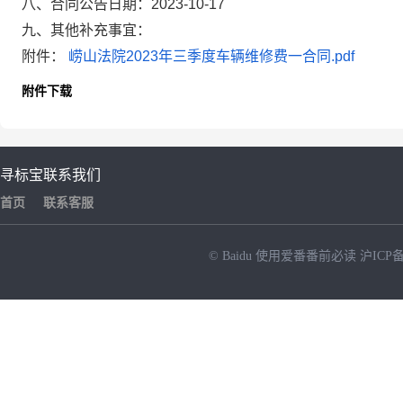
八、合同公告日期：2023-10-17
九、其他补充事宜：
附件：
崂山法院2023年三季度车辆维修费一合同.pdf
附件下载
寻标宝
联系我们
首页
联系客服
© Baidu
使用爱番番前必读
沪ICP备
NEW
HOT