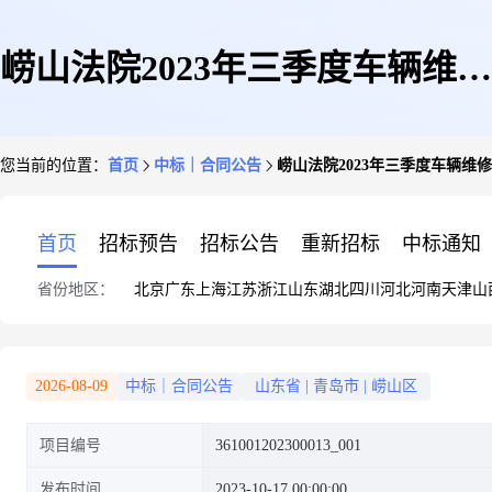
崂山法院2023年三季度车辆维修
您当前的位置：
首页
中标｜合同公告
崂山法院2023年三季度车辆维修
费(一)合同公示
首页
招标预告
招标公告
重新招标
中标通知
省份地区：
北京
广东
上海
江苏
浙江
山东
湖北
四川
河北
河南
天津
山
2026-08-09
中标｜合同公告
山东省
|
青岛市
|
崂山区
项目编号
361001202300013_001
发布时间
2023-10-17 00:00:00