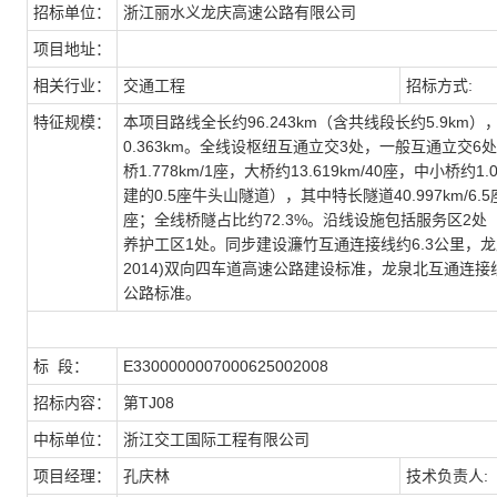
招标单位：
浙江丽水义龙庆高速公路有限公司
项目地址：
相关行业：
交通工程
招标方式:
特征规模：
本项目路线全长约96.243km（含共线段长约5.9km）
0.363km。全线设枢纽互通立交3处，一般互通立交6处
桥1.778km/1座，大桥约13.619km/40座，中小桥约1
建的0.5座牛头山隧道），其中特长隧道40.997km/6.5座，
座；全线桥隧占比约72.3%。沿线设施包括服务区2
养护工区1处。同步建设濂竹互通连接线约6.3公里，龙泉
2014)双向四车道高速公路建设标准，龙泉北互通连
公路标准。
标 段
：
E3300000007000625002008
招标内容
：
第TJ08
中标单位
：
浙江交工国际工程有限公司
项目经理
：
孔庆林
技术负责人: