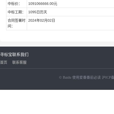
中标价
：
1091066666.00元
中标工期
：
1095日历天
合同签署时
2024年02月02日
间
：
寻标宝
联系我们
首页
联系客服
© Baidu
使用爱番番前必读
沪ICP备
NEW
HOT