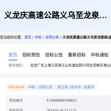
义龙庆高速公路义乌至龙泉段
您当前的位置：
首页
中标｜合同公告
义龙庆高速公路义乌至龙泉段(丽水段)土
(丽水段)土建施工第
首页
招标预告
招标公告
重新招标
中标通知
省份地区：
北京
广东
上海
江苏
浙江
山东
湖北
四川
河北
河南
天津
山
TJ08[E3300000007000625002008
2026-08-06
中标｜合同公告
浙江省
|
丽水市
|
龙泉市
项目编号
E3300000007000625
合同公示
发布时间
2024-02-20 13:12:22