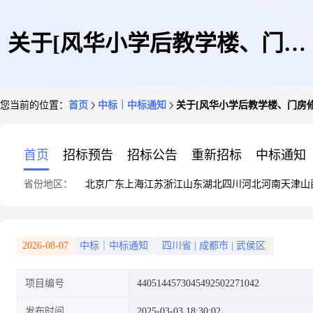
关于[风华小学后教学楼、门房
您当前的位置：
首页
中标｜中标通知
关于[风华小学后教学楼、门房
修缮工程预算编制服务]中选结
首页
招标预告
招标公告
重新招标
中标通知
省份地区：
北京
广东
上海
江苏
浙江
山东
湖北
四川
河北
河南
天津
山
果的公告
2026-08-07
中标｜中标通知
四川省
|
成都市
|
武侯区
项目编号
4405144573045492502271042
发布时间
2025-03-03 18:30:02