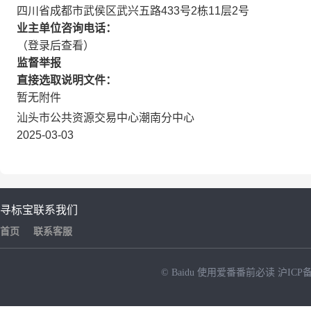
四川省成都市武侯区武兴五路433号2栋11层2号
业主单位咨询电话：
（登录后查看）
监督举报
直接选取说明文件：
暂无附件
汕头市公共资源交易中心潮南分中心
2025-03-03
寻标宝
联系我们
首页
联系客服
© Baidu
使用爱番番前必读
沪ICP备