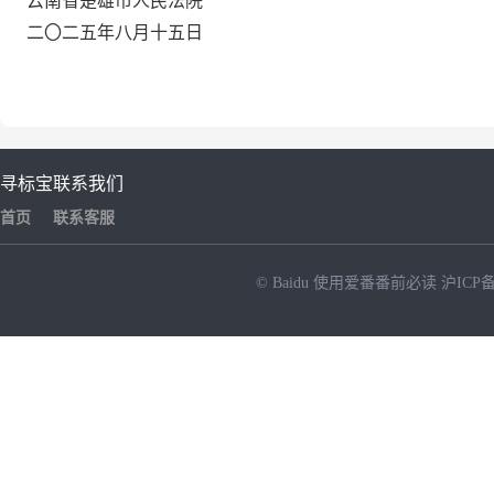
云南省楚雄市人民法院
二
〇
二五年八月十五日
寻标宝
联系我们
首页
联系客服
© Baidu
使用爱番番前必读
沪ICP备
NEW
HOT