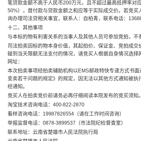
笔贷款金额不高于人民币
200
万元，且不超过最高抵押率对
50%
），首付款与贷款金额之和应等于实际成交价。若竞买
询办理司法贷相关事宜，联系人：自柏青，联系电话：
1368
十二、其他事项
与本标的物有利害关系的当事人及其他人员可参加竞拍，不
司法拍卖因标的物本身价值，其起拍价、保证金、竞拍成交
碰到当天限额无法支付的情况，请竞买人根据自身情况选择
网址：
本次拍卖事项经拍卖辅助机构以
EMS
邮政特快专递方式书面
变卖若干问题的规定》的规定，因无法以其他方式通知被执
经通知。
竞买人在拍卖竞价前请务必再仔细阅读本院发布的竞买须知
淘宝技术咨询电话：
400-822-2870
看样咨询电话：
19987826554
（
请在工作时间咨询
）
举报监督电话：
0878-3899537
（市法院纪检督查室）
联系地址：云南省楚雄市人民法院执行局