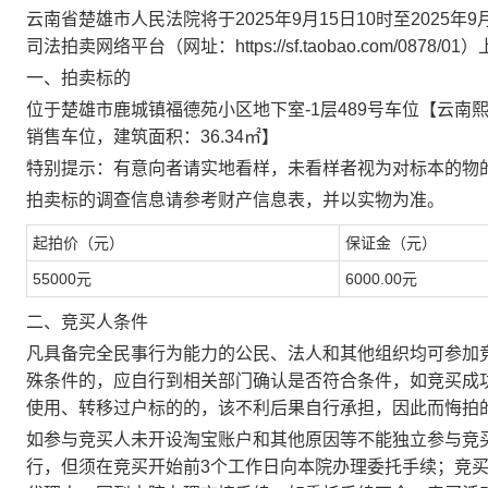
云南省楚雄市人民法院将于
2025
年
9
月
15
日
10
时至
2025
年
9
司法拍卖网络平台（网址：
https://sf.taobao.com/0878/01
）
一、拍卖标的
位于楚雄市鹿城镇福德苑小区地下室
-1
层
489
号车位【云南
销售车位，建筑面积：
36.34
㎡
】
特别提示：有意向者请实地看样，未看样者视为对标本的物
拍卖标的调查信息请参考财产信息表，并以实物为准。
起拍价（元）
保证金（元）
55000
元
6000.00
元
二、竞买人条件
凡具备完全民事行为能力的公民、法人和其他组织均可参加
殊条件的，应自行到相关部门确认是否符合条件，如竞买成
使用、转移过户标的的，该不利后果自行承担，因此而悔拍
如参与竞买人未开设淘宝账户和其他原因等不能独立参与竞
行，但须在竞买开始前
3
个工作日向本院办理委托手续；竞