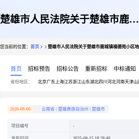
楚雄市人民法院关于楚雄市鹿城
您当前的位置：
首页
楚雄市人民法院关于楚雄市鹿城镇福德苑小区地下室
镇福德苑小区地下室-1层489号
首页
招标预告
招标公告
重新招标
中标通知
省份地区：
北京
广东
上海
江苏
浙江
山东
湖北
四川
河北
河南
天津
山
车位(第一次拍卖)的公告
2026-08-06
云南省
|
楚雄彝族自治州
|
楚雄市
项目编号
发布时间
2025-08-15 18:28:49