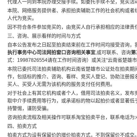
代理人一同到本院办理交接手续。如委托手续不全，竞买活
本院、网络服务提供者、承担拍卖辅助工作的社会机构或者
人代为竞买。
因不符合条件参加竞买的，由竞买人自行承担相应的法律责
三、咨询、展示看样的时间与方式
自本公告发布之日起至拍卖结束前在工作时间均接受咨询，
执行事务中心司法网拍窗口咨询相关事宜
,
或可联系、咨询
第
式：
19987826554
请在工作时间咨询
）
或关注
“
云南省楚雄市
本院已委托司法拍卖辅助机构云南省楚雄市公证处在拍卖期
作，包括标的推介、咨询、看样、竞买人登记、协助注册报
买人、买受人无需为该机构的服务支付任何费用。
对于社会上有其它机构或者个人，借用司法拍卖名义，发布
取中介手续费用等行为，或承诺标的物以起拍价或者显著低
持警惕，谨防受骗。
咨询拍卖流程及相关操作可联系淘宝拍卖平台，联系电话为
:
四、拍卖方式
拍卖方式为设有保留价的增价拍卖方式，不到保留价不成交