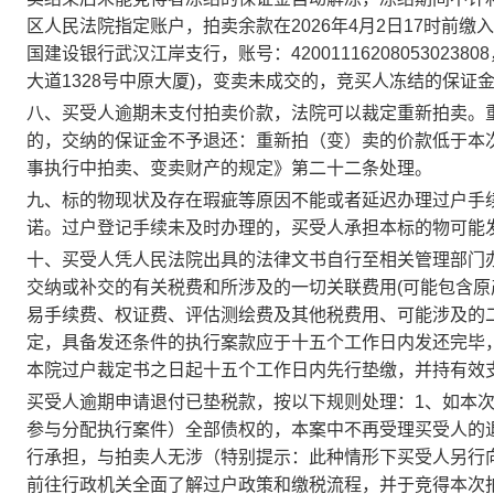
区人民法院指定账户，拍卖余款在
2026年4月2日17
时前缴入
国建设银行武汉江岸支行
，账号：
42001116208053023808
大道
1328号中原大厦
)，变卖未成交的，竞买人冻结的保证
八、买受人逾期未支付拍卖价款，法院可以裁定重新拍卖。
的，交纳的保证金不予退还：重新拍（变）卖的价款低于本
事执行中拍卖、变卖财产的规定》第二十二条处理。
九、标的物现状及存在瑕疵等原因不能或者延迟办理过户手
诺。
过户登记手续未及时办理的，买受人承担本标的物可能
十、
买受人凭人民法院出具的法律文书自行至相关管理部门
交纳或补交的有关税费和所涉及的一切关联费用
(
可能包含原
易手续费、权证费、评估测绘费及其他税费用、可能涉及的
定，具备发还条件的执行案款应于
十五
个工作日内发还完毕
本院过户裁定书之日起十五个工作日内先行垫缴，并持有效
买受人逾期申请退付已垫税款，按以下规则处理：
1、如本
参与分配执行案件）全部债权的，本案中不再受理买受人的
行承担，与拍卖人无涉
（
特别提示：此种情形下买受人另行
前往行政机关全面了解过户政策和缴税流程，并于竞得本次