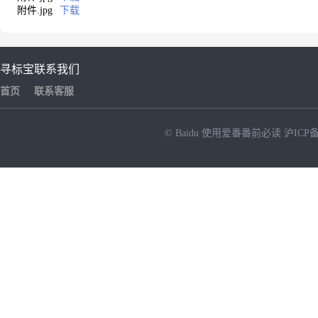
附件.jpg
下载
寻标宝
联系我们
首页
联系客服
© Baidu
使用爱番番前必读
沪ICP备
NEW
HOT