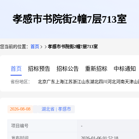
孝感市书院街2幢7层713室
您当前的位置：
首页
孝感市书院街2幢7层713室
首页
招标预告
招标公告
重新招标
中标通知
省份地区：
北京
广东
上海
江苏
浙江
山东
湖北
四川
河北
河南
天津
山
2026-08-08
湖北省
|
孝感市
项目编号
发布时间
2026-01-06 01:52:18