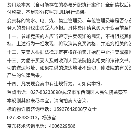
费用及本案（含可能存在的参与分配执行案件）全部债权后
付税款，不足部分按照规则1另行追偿。
变卖标的物水、电、煤、物业管理费、车位管理费等是否存
务人的费用也
由买受人承担
。具体费用请竞买人于变卖前至
十一、参加竞买的人应当遵守拍卖须知的规定，不得阻挠其
标，上述行为一经发现，将取消其竞买资格，并追究相关的
十二、变卖人根据法律规定有权在拍卖开始前中止拍卖或撤
十三、为便于买受人及时收到人民法院拍卖相关的法律文书
切的送达地址，如果提供的送达地址不确切，使法院的有关
产生的法律后果。
十四、
凡发现变卖中有违规行为，可如实举报。
监督电话：
027-
83233898
/武汉市东西湖区人民法院监察室
本规则其他未尽事宜，请向拍卖人咨询。
标的物详情咨询电话：
15927642808李女士
027-83383013
，杨
法官
京东技术咨询电话：
4006229586