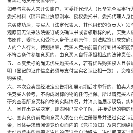
备规定的资格或者条件。
如参与竞买人未开设账户，可委托代理人（具备完全民事行
委托材料（随带营业执照副本、授权委托书、委托代理人身
竞买成功后，竞买人（法定代表人、其他组织的负责人）须
观原因无法来法院签订成交确认书或者领取标的的，买受人
书原件、委托人和受托人身份证明原件，到法院签订成交确
人的个人行为。
特别提醒，竞买人竞拍前需自行到相关职能
不符合条件参加竞买的，由竞买人自行承担相应的法律责任
五、
本变卖标的尚无优先购买权人，若有优先购买权人且参
明（登记的证件信息必须与支付宝实名认证相一致），资格
购买权。
六、本次变卖是经法定公告期和展示期后才举行的，拍卖人
供竞买人参考，不构成对标的物的任何担保。所以请竞买人
研究查看所竞买标的物的实际情况，并请亲临展示现场，实
人一旦作出竞买决定，即表明已完全了解，并接受标的物的
七、变卖竞价前意向竞买人须在京东注册账号并通过实名认
金，具体要求请阅读竞价页面内的《竞拍须知》及京东网络
卖结束后未能竞得者冻结的保证金自动解冻，冻结期间不计