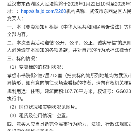
武汉市东西湖区人民法院将于
2026年1月22日10时至2026年
址
：
：
http://sifa.jd.com/2260
机构名称：武汉市东西湖区人
竞买人：
一、本《变卖须知》根据《中华人民共和国民事诉讼法》等
全部内容。
二、本次变卖活动遵循
“公开、公平、公正、诚实守信”的原
人必须遵守本须知的各项条款，并对自己的行为承担法律责
三、标的情况
：
（
1）变卖标的的权利状况：
孝感市书院街
2幢7层713室（拍卖标的物所列地址均为武
异情形，如有意向前往现场查看标的物者，请向有权机关核
规划用途：住宅，建筑面积
:107.76平方米，权证号：GG0
执行中。
（
2）区位状况和实物状况见图片。
（
3）租赁及使用情况：空置。
四、
竞买人应当具备完全民事行为能力，法律、行政法规和