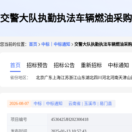
交警大队执勤执法车辆燃油采购
您当前的位置：
首页
中标｜中标通知
交警大队执勤执法车辆燃油采购
首页
招标预告
招标公告
重新招标
中标通知
省份地区：
北京
广东
上海
江苏
浙江
山东
湖北
四川
河北
河南
天津
山
2026-08-07
中标｜中标通知
云南省
|
玉溪市
|
易门县
项目编号
4530425JH202300418
发布时间
2025-01-13 10:57:43