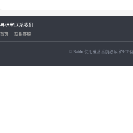
寻标宝
联系我们
首页
联系客服
© Baidu
使用爱番番前必读
沪ICP备
NEW
HOT
暂时没有搜索结果…