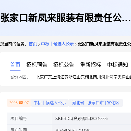
张家口新凤来服装有限责任公司
您当前的位置：
首页
中标｜候选人公示
张家口新凤来服装有限责任公
网络教育平台建设项目中标候选
首页
招标预告
招标公告
重新招标
中标通知
省份地区：
北京
广东
上海
江苏
浙江
山东
湖北
四川
河北
河南
天津
山
人公示
2026-08-07
中标｜候选人公示
河北省
|
张家口市
|
宣化区
项目编号
ZKBHDL(冀)张家口20240006
发布时间
2024-07-02 12:33:48