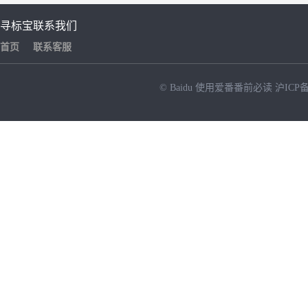
寻标宝
联系我们
首页
联系客服
© Baidu
使用爱番番前必读
沪ICP备
NEW
HOT
暂时没有搜索结果…