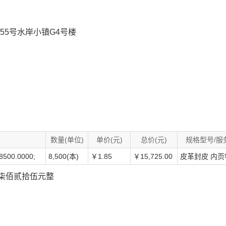
55号水岸小镇G4号楼
数量(单位)
单价(元)
总价(元)
规格型号/服
0.0000;
8,500(本)
￥1.85
￥15,725.00
皮革封皮 内页
伍仟柒佰贰拾伍元整