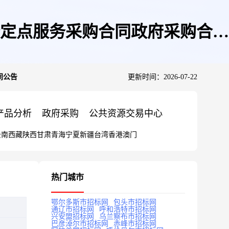
定点服务采购合同政府采购合同
同公告
更新时间：2026-07-22
产品分析
政府采购
公共资源交易中心
云南
西藏
陕西
甘肃
青海
宁夏
新疆
台湾
香港
澳门
热门城市
鄂尔多斯市招标网
包头市招标网
通辽市招标网
呼和浩特市招标网
兴安盟招标网
乌兰察布市招标网
巴彦淖尔市招标网
赤峰市招标网