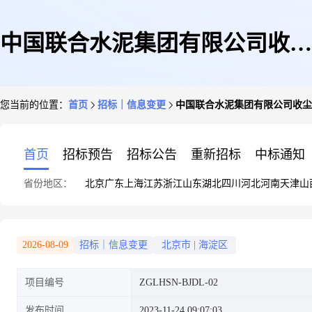
中国联合水泥集团有限公司收尘
您当前的位置：
首页
招标｜信息变更
中国联合水泥集团有限公司收尘
袋笼(镀锌、有机硅)采购招标项
首页
招标预告
招标公告
重新招标
中标通知
省份地区：
北京
广东
上海
江苏
浙江
山东
湖北
四川
河北
河南
天津
山
目
2026-08-09
招标｜信息变更
北京市
|
海淀区
项目编号
ZGLHSN-BJDL-02
发布时间
2023-11-24 09:07:03