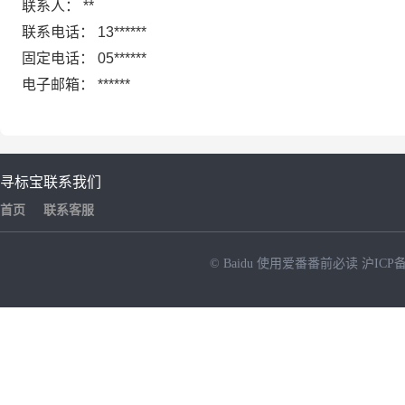
联系人：
**
联系电话：
13******
固定电话：
05******
电子邮箱：
******
寻标宝
联系我们
首页
联系客服
© Baidu
使用爱番番前必读
沪ICP备
NEW
HOT