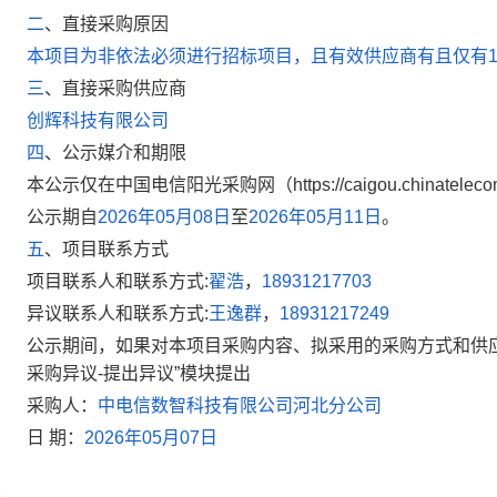
二
、
直接采购原因
本项目为非依法必须进行招标项目，且有效供应商有且仅有
三
、
直接采购供应商
创
辉科技
有限公司
四
、
公示媒介和期限
本公示仅在中国电信阳光采购网（https://caigou.chinate
公示期自
2026年05月08日
至
2026年05月11日
。
五
、
项目联系方式
项目联系人和联系方式:
翟浩
，
18931217703
异议联系人和联系方式:
王逸群
，
18931217249
公示期间，如果对本项目采购内容、拟采用的采购方式和供应
采购异议-提出异议”模块提出
采购人：
中电信
数智科技
有限公司河北分公司
日 期：
2026年05月07日