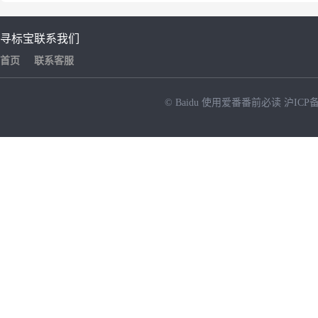
寻标宝
联系我们
首页
联系客服
© Baidu
使用爱番番前必读
沪ICP备
NEW
HOT
暂时没有搜索结果…