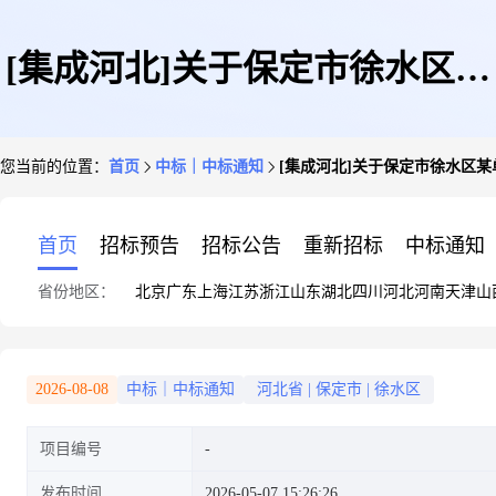
[集成河北]关于保定市徐水区某
您当前的位置：
首页
中标｜中标通知
[集成河北]关于保定市徐水区某
单位维保服务项目(遴选)的直接
首页
招标预告
招标公告
重新招标
中标通知
省份地区：
北京
广东
上海
江苏
浙江
山东
湖北
四川
河北
河南
天津
山
采购公示
2026-08-08
中标｜中标通知
河北省
|
保定市
|
徐水区
项目编号
发布时间
2026-05-07 15:26:26