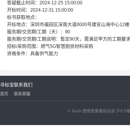
答疑截止时间：2024-12-25 15:00:00
开标时间：2024-12-31 15:00:00
标书获取地点：
开标地点：深圳市福田区深南大道8000号建安山海中心12楼
服务期/交货期/工期（天）：90
服务期/交货期/工期说明：暂定90天，需满足甲方的工期要
招标/采购范围：燃气5G智慧厨房材料采购
资格条件：具备供气能力
寻标宝
联系我们
首页
联系客服
© Baidu
使用爱番番前必读
沪ICP备
NEW
HOT