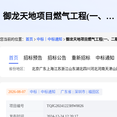
御龙天地项目燃气工程(一、二
您当前的位置：
首页
中标｜中标通知
御龙天地项目燃气工程(一、二
期项目户内燃气5G智慧厨房材
首页
招标预告
招标公告
重新招标
中标通知
省份地区：
北京
广东
上海
江苏
浙江
山东
湖北
四川
河北
河南
天津
山
料采购)单一来源采购邀请函
2026-08-07
中标｜中标通知
广东省
|
深圳市
|
福田区
项目编号
TQJG20241223HW0026
发布时间
2024-12-24 12:20:17