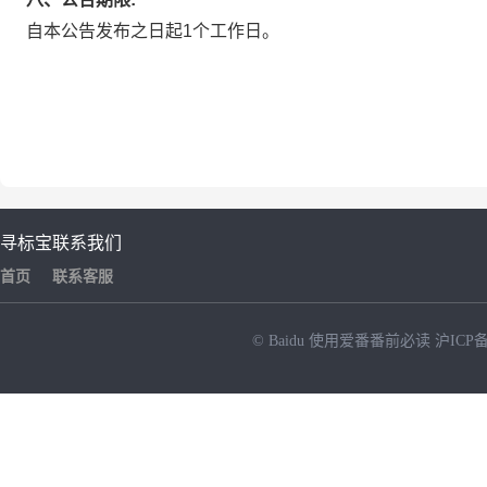
自本公告发布之日起1个工作日。
寻标宝
联系我们
首页
联系客服
© Baidu
使用爱番番前必读
沪ICP备
NEW
HOT