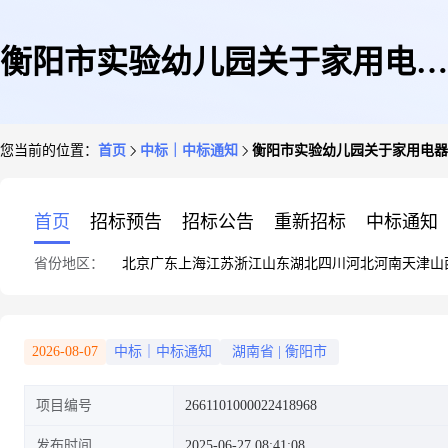
衡阳市实验幼儿园关于家用电器
您当前的位置：
首页
中标｜中标通知
衡阳市实验幼儿园关于家用电器
和电子产品专门零售服务的网上
首页
招标预告
招标公告
重新招标
中标通知
省份地区：
北京
广东
上海
江苏
浙江
山东
湖北
四川
河北
河南
天津
山
超市采购项目成交公告
2026-08-07
中标｜中标通知
湖南省
|
衡阳市
项目编号
2661101000022418968
发布时间
2025-06-27 08:41:08