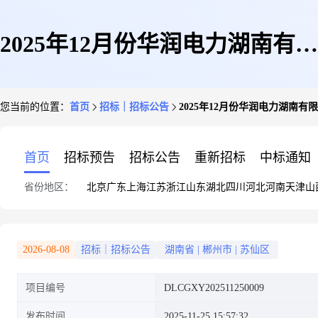
2025年12月份华润电力湖南有限
您当前的位置：
首页
招标｜招标公告
2025年12月份华润电力湖南
公司省内市场无烟煤询比采购公
首页
招标预告
招标公告
重新招标
中标通知
省份地区：
北京
广东
上海
江苏
浙江
山东
湖北
四川
河北
河南
天津
山
告
2026-08-08
招标｜招标公告
湖南省
|
郴州市
|
苏仙区
项目编号
DLCGXY202511250009
发布时间
2025-11-25 15:57:32