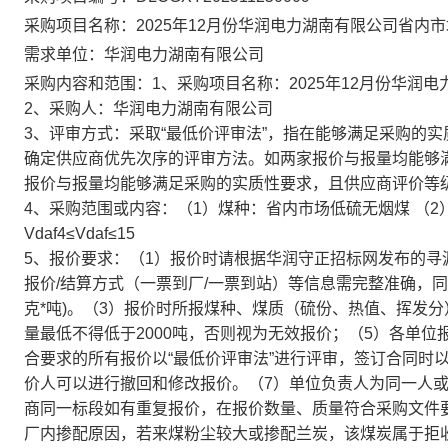
采购项目名称：2025年12月份华润电力湖南有限公司省内
需求单位：华润电力湖南有限公司
采购内容和范围：1、采购项目名称：2025年12月份华润
2、采购人：华润电力湖南有限公司
3、评审方式：采取“最低价评审法”，指在能够满足采购的
确定供应商优先次序的评审方法。如两家报价与报量均能够
报价与报量均能够满足采购的实质性要求，且供应商评价等
4、采购范围或内容：（1）煤种：省内市场低硫无烟煤 （2）需求数量
Vdaf4≤Vdaf≤15
5、报价要求：（1）报价时请根据华润守正招标网发布的
报价/结算方式（一票到厂/一票到站）等信息需完整准确，同
克*吨)。（3）报价时所报煤种、煤质（硫份、热值、挥发
量最低不得低于2000吨，否则视为无效报价；（5）各单
合要求的所有报价以“最低价评审法”进行评审，签订合同时
价人可以进行撤回和修改报价。（7）单位负责人为同一人
商同一标段如有重复报价，在报价数量、质量符合采购文件
厂内掺配原因，若来煤粉尘较大或掺配兰炭，该煤炭属于拒