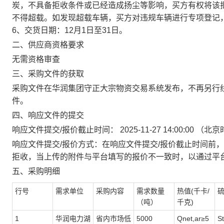
炭，不具备拒收条件或已经造成扬尘等影响，买方有权将该批
不得超载。如发现超载车辆，买方对违规车辆进行专项登记，并
6、交货日期：12月1日至31日。
二、供应商资格要求
无需资格审查
三、采购文件的获取
采购文件在
华润集团
守正大宗物资交易系统
发布
，不
再另行
件。
四、响应文件的提交
响应文件提交
/
报价截止时间：
2025-11-27 14:00:00
（北京
响应文件提交
/
报价方式：在响应文件提交
/
报价
截止时间前，
拒收
，当上传的附件与平台填写的报价不一致时，以通过平
五
、采购明细
行号
需求单位
采购内容
需求数量
热值(千卡/
硫
（
吨
）
千克)
1
华润电力湖
省内市场低
5000
Qnet,ar≥5
S