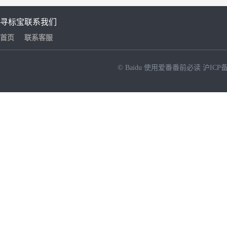
寻标宝
联系我们
首页
联系客服
© Baidu
使用爱番番前必读
沪ICP备
NEW
HOT
暂时没有搜索结果…