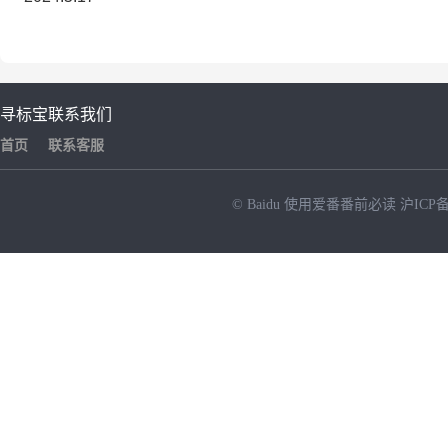
寻标宝
联系我们
首页
联系客服
© Baidu
使用爱番番前必读
沪ICP备
NEW
HOT