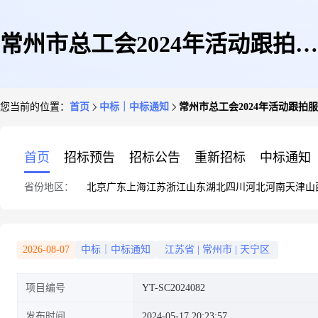
常州市总工会2024年活动跟拍服
您当前的位置：
首页
中标｜中标通知
常州市总工会2024年活动跟拍
务项目成交结果公告
首页
招标预告
招标公告
重新招标
中标通知
省份地区：
北京
广东
上海
江苏
浙江
山东
湖北
四川
河北
河南
天津
山
2026-08-07
中标｜中标通知
江苏省
|
常州市
|
天宁区
项目编号
YT-SC2024082
发布时间
2024-05-17 20:23:57