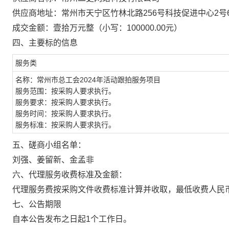
供应商地址：常州市天宁区竹林北路
256号科技促进中心2
成交金额：壹拾万元整（小写：
100000.00元）
四、主要标的信息
服务
类
名称：常州市总工会
2024年活动跟拍服务项目
服务范围
：
按采购人要求执行。
服务要求
：
按采购人要求执行。
服务时间
：
按采购人要求执行。
服务标准
：
按采购人要求执行。
五、
磋商小组
名单：
刘强、姜留新、金孟非
六、代理服务收费标准及金额：
代理
服务
费
按采购文件收费标准
计算并
收取，最低收费人民
七、公告期限
自本公告发布之日起
1个工作日。