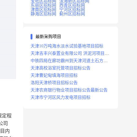
宝坻区招标网
滨海新区招标网
东丽区招标网
西青区招标网
津南区招标网
宁河区招标网
静海区招标网
蓟州区招标网
最新采购项目
天津10万吨海水淡水试验基地项目招标
天津吉丰兴泰置业有限公司 洪泥河项目招
标工程
中铁四局在廊坊霸州到天津河道土石方工
程项目招标
天津高校浴室托管项目招标公告
天津曹妃甸填海项目招标
洛阳天津桥项目招标公告
天津农商银行物业项目招标公告最新公告
天津市宁河区风力发电项目招标
规定程
公司
项目内