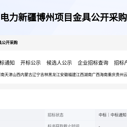
电力新疆博州项目金具公开采购
具公开采购
标通知
开标公示
候选人公示
企业招标查询
招标
河南
天津
山西
内蒙古
辽宁
吉林
黑龙江
安徽
福建
江西
湖南
广西
海南
重庆
贵州
招标状态
中标｜中标通知
标书获取截止时间