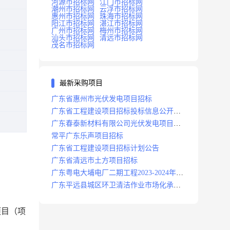
河源市招标网
江门市招标网
潮州市招标网
云浮市招标网
惠州市招标网
珠海市招标网
阳江市招标网
湛江市招标网
广州市招标网
梅州市招标网
汕头市招标网
清远市招标网
茂名市招标网
最新采购项目
广东省惠州市光伏发电项目招标
广东省工程建设项目招标投标信息公开目
录
广东春泰新材料有限公司光伏发电项目招
标
常平广东乐声项目招标
广东省工程建设项目招标计划公告
广东省清远市土方项目招标
广东粤电大埔电厂二期工程2023-2024年度
安保服务项目招标公告
广东平远县城区环卫清洁作业市场化承包
项目招标中标候选人公示
项目（项