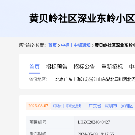
黄贝岭社区深业东岭小区
您当前的位置：
首页
中标｜中标通知
黄贝岭社区深业东岭
首页
招标预告
招标公告
重新招标
中
省份地区：
北京
广东
上海
江苏
浙江
山东
湖北
四川
河北
2026-08-07
中标｜中标通知
广东省
|
深圳市
|
罗湖区
项目编号
LHZC2024040427
发布时间
2024-05-09 19:17:55