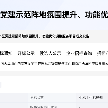
党建示范阵地氛围提升、功能优
小区党建示范阵地氛围提升、功能优化调整服务项目成交公告
标通知
开标公示
候选人公示
企业招标查询
招标
河南
天津
山西
内蒙古
辽宁
吉林
黑龙江
安徽
福建
江西
湖南
广西
海南
重庆
贵州
招标状态
中标｜中标通知
标书获取截止时间