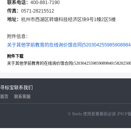
联系电话：
400-881-7190
传真：
0571-28215512
地址：
杭州市西湖区转塘科技经济区块9号1幢2区5楼
附件信息：
关于其他学前教育的在线询价馆合同(5203042559859089840158
附件下载
关于其他学前教育的在线询价馆合同(520304255985908984015820250020
寻标宝
联系我们
首页
联系客服
© Baidu
使用爱番番前必读
沪ICP备
NEW
HOT