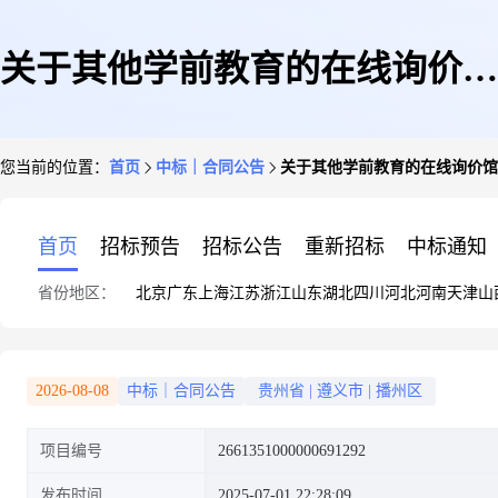
关于其他学前教育的在线询价馆
您当前的位置：
首页
中标｜合同公告
关于其他学前教育的在线询价馆
合同公告
首页
招标预告
招标公告
重新招标
中标通知
省份地区：
北京
广东
上海
江苏
浙江
山东
湖北
四川
河北
河南
天津
山
2026-08-08
中标｜合同公告
贵州省
|
遵义市
|
播州区
项目编号
2661351000000691292
发布时间
2025-07-01 22:28:09